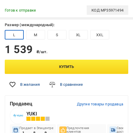
Готов к отправке
КОД
MP35971494
Размер (международный):
L
M
S
XL
XXL
1 539
₴/шт.
КУПИТЬ
В желания
В сравнение
Продавец
Другие товары продавца
YUKI
Продает в Эпицентре
Предпочтения
Своеврем
клиентов
доставок
1
8
9