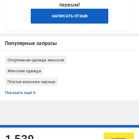
первым!
НАПИСАТЬ ОТЗЫВ
Популярные запросы
Спортивная одежда женская
Женская одежда
Платья женские черные
Летние платья
Платья миди
Черные платья миди
Платья миди летние
Повседневные платья
Платья с короткими рукавами
Показать ещё 6
Подписывайтесь, чтобы узнавать первым об акцияx и
предложениях: