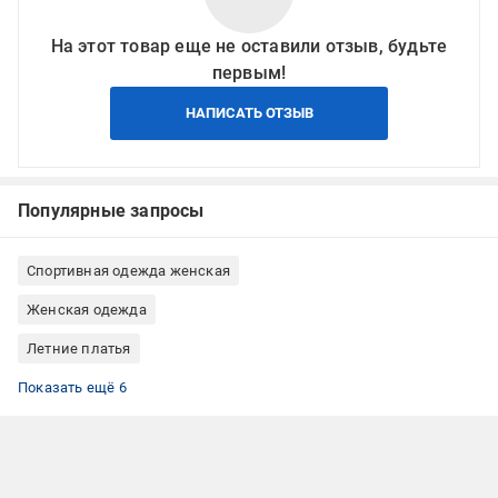
На этот товар еще не оставили отзыв, будьте
первым!
НАПИСАТЬ ОТЗЫВ
Популярные запросы
Спортивная одежда женская
Женская одежда
Летние платья
Платья 46
Розовые платья
Платья миди
Платья миди летние
Платья без рукавов
Повседневные платья
Показать ещё 6