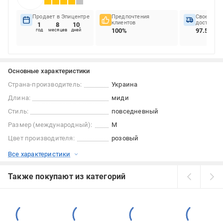
Продает в Эпицентре
Предпочтения
Своеврем
клиентов
доставок
1
8
10
100%
97.5%
год
месяцев
дней
Основные характеристики
Страна-производитель:
Украина
Длина:
миди
Стиль:
повседневный
Размер (международный):
M
Цвет производителя:
розовый
Все характеристики
Также покупают из категорий