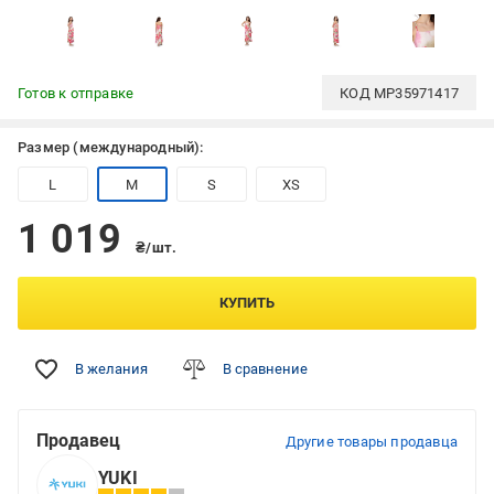
Готов к отправке
КОД
MP35971417
Размер (международный):
L
M
S
XS
1 019
₴/шт.
КУПИТЬ
В желания
В сравнение
Продавец
Другие товары продавца
YUKI