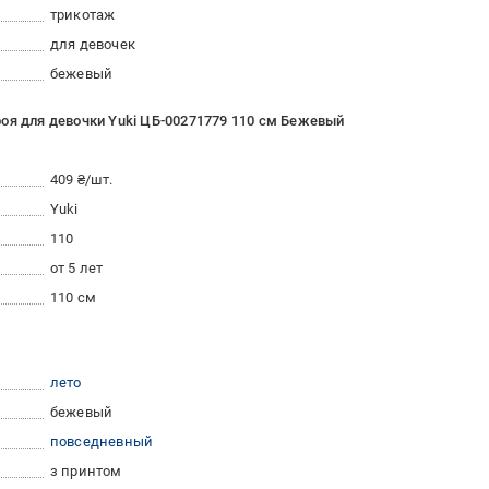
трикотаж
для девочек
бежевый
оя для девочки Yuki ЦБ-00271779 110 см Бежевый
409 ₴/шт.
Yuki
110
от 5 лет
110 см
лето
бежевый
повседневный
з принтом