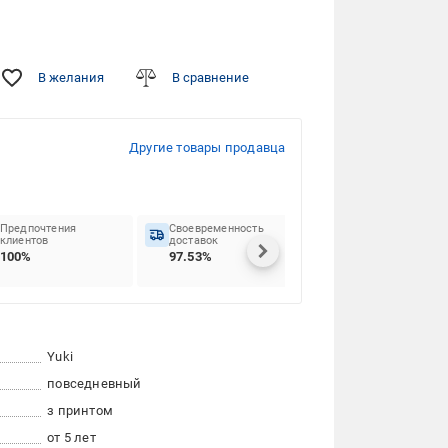
В желания
В сравнение
Другие товары продавца
Предпочтения
Своевременность
клиентов
доставок
100%
97.53%
Yuki
повседневный
з принтом
от 5 лет