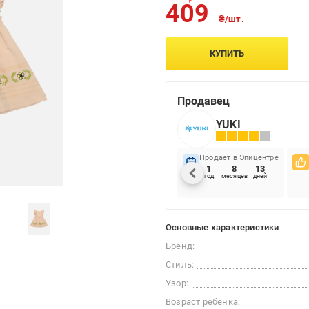
409
₴/шт.
КУПИТЬ
Продавец
YUKI
Продает в Эпицентре
1
8
13
год
месяцев
дней
Основные характеристики
Бренд:
Стиль:
Узор:
Возраст ребенка: