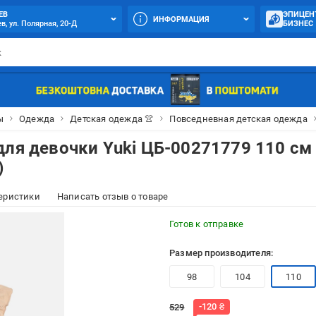
ЕВ
ЭПИЦЕН
ИНФОРМАЦИЯ
в, ул. Полярная, 20-Д
БИЗНЕС
ы
Одежда
Детская одежда 👚
Повседневная детская одежда
для девочки Yuki ЦБ-00271779 110 см
)
еристики
Написать отзыв о товаре
Готов к отправке
Размер производителя:
98
104
110
-
120
₴
529