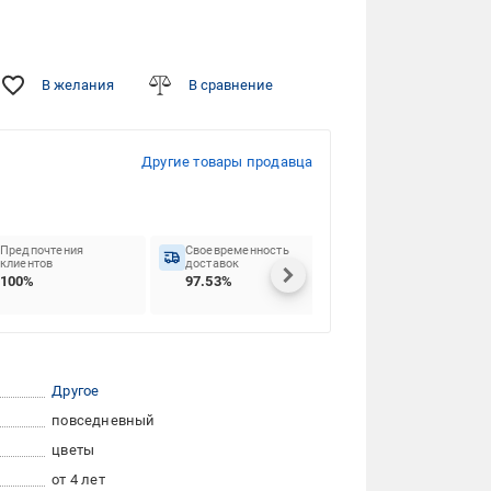
В желания
В сравнение
Другие товары продавца
Предпочтения
Своевременность
клиентов
доставок
100%
97.53%
Другое
повседневный
цветы
от 4 лет