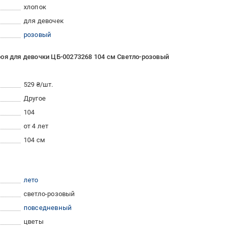
хлопок
для девочек
розовый
оя для девочки ЦБ-00273268 104 см Светло-розовый
529 ₴/шт.
Другое
104
от 4 лет
104 см
лето
светло-розовый
повседневный
цветы