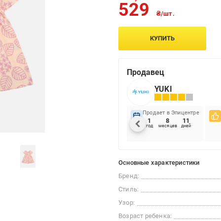
529
₴/шт.
КУПИТЬ
Продавец
YUKI
Продает в Эпицентре
1
8
11
год
месяцев
дней
Основные характеристики
Бренд:
Стиль:
Узор:
Возраст ребенка: