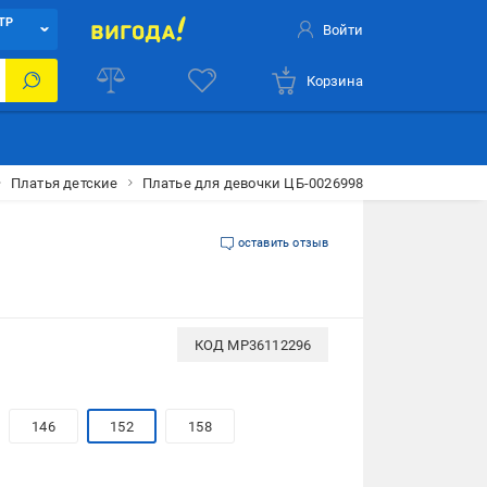
ТР
Войти
Корзина
Платья детские
Платье для девочки ЦБ-00269986 152 см Розовый
оставить отзыв
КОД
MP36112296
146
152
158