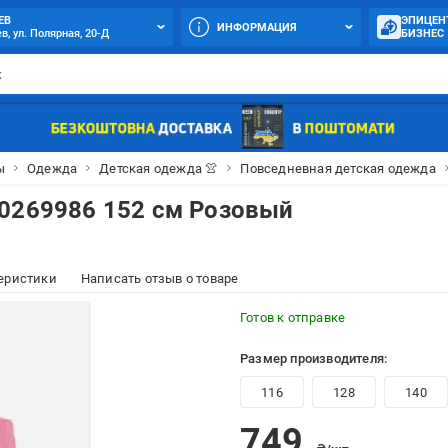
ЕВ
ЭПИЦЕН
ИНФОРМАЦИЯ
в, ул. Полярная, 20-Д
БИЗНЕС
ы
Одежда
Детская одежда 👚
Повседневная детская одежда
00269986 152 см Розовый
еристики
Написать отзыв о товаре
Готов к отправке
Размер производителя:
116
128
140
749