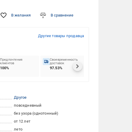
В желания
В сравнение
Другие товары продавца
Предпочтения
Своевременность
клиентов
доставок
100%
97.53%
Другое
повседневный
без узора (однотонный)
от 12 лет
лето