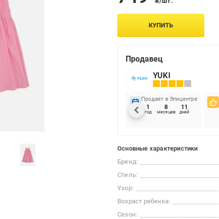
₴/шт.
КУПИТЬ
Продавец
YUKI
Продает в Эпицентре
1
8
11
год
месяцев
дней
Основные характеристики
Бренд:
Стиль:
Узор:
Возраст ребенка:
Сезон: