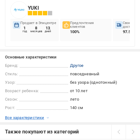
YUKI
Продает в Эпицентре
Предпочтения
Своеврем
клиентов
доставок
1
8
13
100%
97.53%
год
месяцев
дней
Основные характеристики
Бренд:
Другое
Стиль:
повседневный
Узор:
без узора (однотонный)
Возраст ребенка:
от 10 лет
Сезон:
лето
Рост:
140 см
Все характеристики
Также покупают из категорий