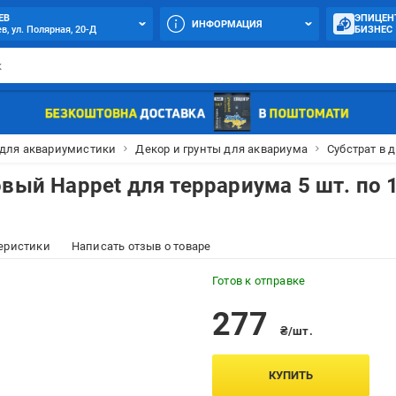
ЕВ
ЭПИЦЕН
ИНФОРМАЦИЯ
в, ул. Полярная, 20-Д
БИЗНЕС
 для аквариумистики
Декор и грунты для аквариума
Субстрат в 
овый Happet для террариума 5 шт. по 
еристики
Написать отзыв о товаре
Готов к отправке
277
₴/шт.
КУПИТЬ