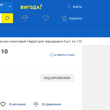
ТР
Войти
Корзина
дисках кокосовый Happet для террариума 5 шт. по 110 г (D602 59077086
110
оставить отзыв
КОД
MP33834354
В желания
В сравнение