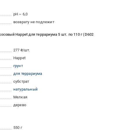
pH ~ 6,0
возврату не подлежит
осовый Happet для террариума 5 шт. по 110 г (D602
277 ₴/шт.
Happet
грунт
для террариума
субстрат
натуральный
Мелкая
дерево
550 г