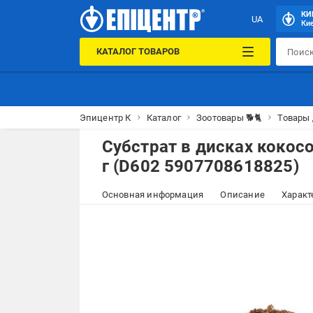
КИ
UA
Кие
КАТАЛОГ ТОВАРОВ
Эпицентр К
Каталог
Зоотовары 🐕🐈
Товары
Субстрат в дисках кокос
г (D602 5907708618825)
Основная информация
Описание
Характ