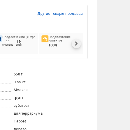
Другие товары продавца
Продает в Эпицентре
Предпочтения
Своевременность
клиентов
доставок
11
19
100%
100%
месяцев
дней
550 г
0.55 кг
Мелкая
грунт
субстрат
для террариума
Happet
дерево