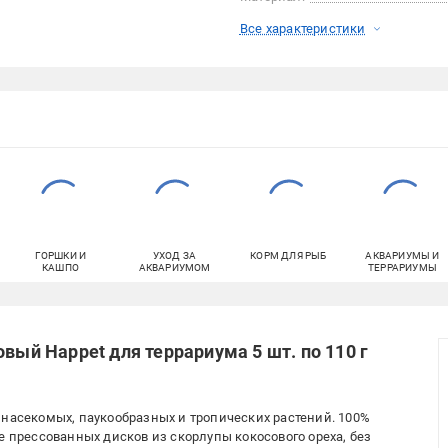
Все характеристики
ГОРШКИ И
УХОД ЗА
КОРМ ДЛЯ РЫБ
АКВАРИУМЫ И
КАШПО
АКВАРИУМОМ
ТЕРРАРИУМЫ
овый Happet для террариума 5 шт. по 110 г
 насекомых, паукообразных и тропических растений. 100%
е прессованных дисков из скорлупы кокосового ореха, без