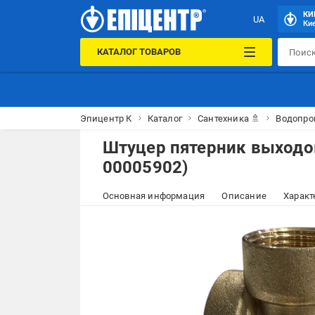
КИ
UA
Кие
КАТАЛОГ ТОВАРОВ
Эпицентр К
Каталог
Сантехника 🚿
Водопро
Штуцер пятерник выходо
00005902)
Основная информация
Описание
Характ