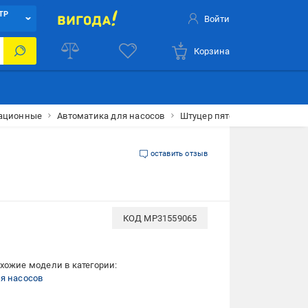
ТР
Войти
Корзина
зационные
Автоматика для насосов
Штуцер пятерник выходов на
оставить отзыв
КОД
MP31559065
хожие модели в категории:
я насосов