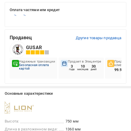
Оплата частями или кредит
Продавец
Другие товары продавца
GUSAR
Надежные транзакции
Продает в Эпицентре
Предпочте
Безопасная оплата
клиентов
3
10
30
картой
99.98%
года
месяцев
дней
Основные характеристики
Высота:
750 мм
Длина в разложенном виде:
1360 мм