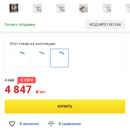
Готов к отправке
КОД
MP31181264
Этот товар из коллекции
-
2 253
₴
7 100
4 847
₴/шт.
КУПИТЬ
В желания
В сравнение