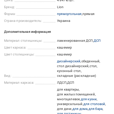
Цена:
4 847 ₴/шт.
Бренд:
Lion
Форма:
прямоугольная
прямая
Страна-производитель:
Украина
Дополнительная информация
Материал столешницы:
ламинированная ДСП
ДСП
Цвет каркаса:
кашемир
Цвет столешницы:
кашемир
дизайнерский
обеденный
стол дизайнерский
стол
кухонный стол
Вид:
складные (раскладные)
Материал каркаса:
ЛДСП
ДСП
для квартиры
для жилых помещений
многоцелевое
для кухни
универсальный
для столовой
для дачи
для дома
для бара
для гостиницы