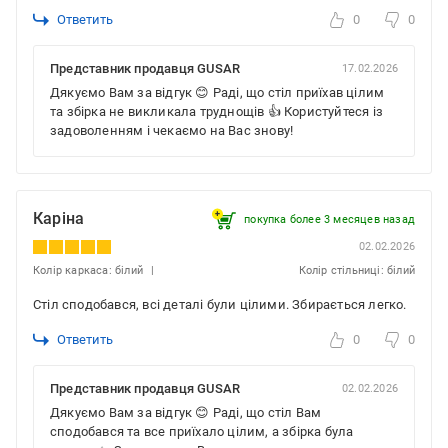
Ответить
0
0
Представник продавця GUSAR
17.02.2026
Дякуємо Вам за відгук 😊 Раді, що стіл приїхав цілим
та збірка не викликала труднощів 👍 Користуйтеся із
задоволенням і чекаємо на Вас знову!
Каріна
покупка более 3 месяцев назад
02.02.2026
Колір каркаса: білий
Колір стільниці: білий
Стіл сподобався, всі деталі були цілими. Збирається легко.
Ответить
0
0
Представник продавця GUSAR
02.02.2026
Дякуємо Вам за відгук 😊 Раді, що стіл Вам
сподобався та все приїхало цілим, а збірка була