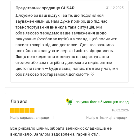
Представник продавця GUSAR
31.12.2025
Дякуємо за ваш відгук і за те, що поділилися
зауваженнями 🙏 Нам дуже прикро, що під час
транспортування виникла така ситуація. Ми
обов’язково передамо ваше зауваження щодо
пакування (особливо кутів) на склад, щоб посилити
захист товарів під час доставки. Для нас важливо
постійно покращувати сервіс і якість відправлень.
Якщо пошкодження вплинуло на користування
столом або вам потрібна допомога з вирішенням
цього питання — будь ласка, напишіть нам у чат, ми
обов’язково постараємося допомогти 🤍
Лариса
покупка более 3 месяцев назад
16.02.2026
Колір каркаса: антрацит
Колір стільниці: антрацит
Все риїхавло цілим, зібрати великих складнощів не
викликало. Загалом задоволена, гарний стіл.