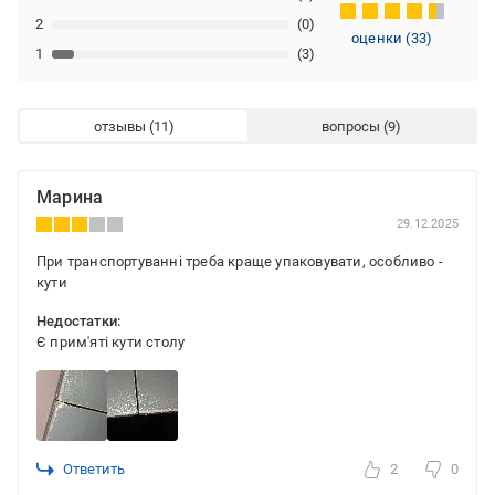
2
(0)
оценки
(
33
)
1
(3)
отзывы
вопросы
Марина
29.12.2025
При транспортуванні треба краще упаковувати, особливо -
кути
Недостатки:
Є прим'яті кути столу
Ответить
2
0