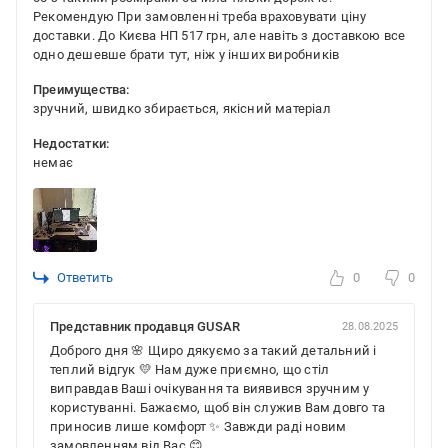
Рекомендую При замовленні треба враховувати ціну
доставки. До Києва НП 517 грн, але навіть з доставкою все
одно дешевше брати тут, ніж у інших виробників
Преимущества:
зручний, швидко збирається, якісний матеріал
Недостатки:
немає
Ответить
0
0
Представник продавця GUSAR
28.08.2025
Доброго дня 🌸 Щиро дякуємо за такий детальний і
теплий відгук 💛 Нам дуже приємно, що стіл
виправдав Ваші очікування та виявився зручним у
користуванні. Бажаємо, щоб він служив Вам довго та
приносив лише комфорт ✨ Завжди раді новим
замовленням від Вас 😊