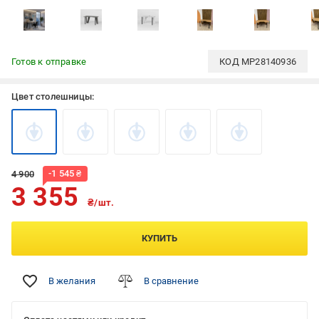
Готов к отправке
КОД
MP28140936
Цвет столешницы:
-
1 545
₴
4 900
3 355
₴/шт.
КУПИТЬ
В желания
В сравнение