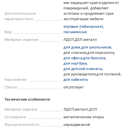
мм защищает края изделия от
повреждений, добавляет
Дополнительные
эстетики и продлевает срок
характеристики:
эксплуатации мебели
игровые (геймерские)
Вид:
письменные
Материал изделия:
ЛДСП
ДСП
металл
для дома
для школьников
для спальни
для персонала
для офиса
для балкона
для ноутбука
для детской комнаты
для руководителя
для гостиной
Назначение:
для кабинета
Стекло:
отсутствует
Технические особенности
Материал каркаса:
ЛДСП
металл
ДСП
Оснащение:
металлические опоры
Функциональность:
нераздвижной