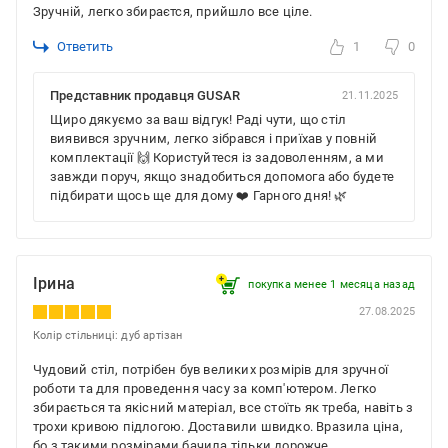
Зручній, легко збираєтся, прийшло все ціле.
Ответить
1
0
Представник продавця GUSAR
21.11.2025
Щиро дякуємо за ваш відгук! Раді чути, що стіл
виявився зручним, легко зібрався і приїхав у повній
комплектації 🙌 Користуйтеся із задоволенням, а ми
завжди поруч, якщо знадобиться допомога або будете
підбирати щось ще для дому ❤️ Гарного дня! 🌿
Ірина
покупка менее 1 месяца назад
27.08.2025
Колір стільниці: дуб артізан
Чудовий стіл, потрібен був великих розмірів для зручної
роботи та для проведення часу за комп'ютером. Легко
збирається та якісний матеріал, все стоїть як треба, навіть з
трохи кривою підлогою. Доставили швидко. Вразила ціна,
бо з такими розмірами бачила тільки дорожче.