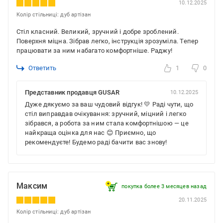
10.12.2025
Колір стільниці: дуб артізан
Стіл класний. Великий, зручний і добре зроблений.
Поверхня міцна. Зібрав легко, інструкція зрозуміла. Тепер
працювати за ним набагато комфортніше. Раджу!
Ответить
1
0
Представник продавця GUSAR
10.12.2025
Дуже дякуємо за ваш чудовий відгук! 💛 Раді чути, що
стіл виправдав очікування: зручний, міцний і легко
зібрався, а робота за ним стала комфортнішою — це
найкраща оцінка для нас 😊 Приємно, що
рекомендуєте! Будемо раді бачити вас знову!
Максим
покупка более 3 месяцев назад
20.11.2025
Колір стільниці: дуб артізан