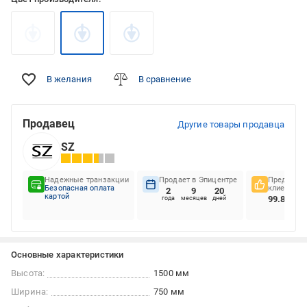
В желания
В сравнение
Продавец
Другие товары продавца
SZ
Надежные транзакции
Продает в Эпицентре
Предпочте
Безопасная оплата
клиентов
2
9
20
картой
99.85%
года
месяцев
дней
Основные характеристики
Высота:
1500 мм
Ширина:
750 мм