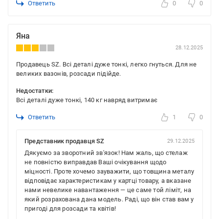
Ответить
0
0
Яна
28.12.2025
Продавець SZ. Всі деталі дуже тонкі, легко гнуться. Для не
великих вазонів, розсади підійде.
Недостатки:
Всі деталі дуже тонкі, 140 кг навряд витримає
Ответить
1
0
Представник продавця SZ
29.12.2025
Дякуємо за зворотний зв'язок! Нам жаль, що стелаж
не повністю виправдав Ваші очікування щодо
міцності. Проте хочемо зауважити, що товщина металу
відповідає характеристикам у картці товару, а вказане
нами невелике навантаження — це саме той ліміт, на
який розрахована дана модель. Раді, що він став вам у
пригоді для розсади та квітів!