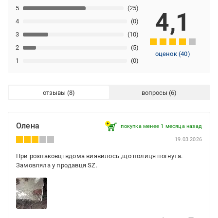
5
(25)
4,1
4
(0)
3
(10)
2
(5)
оценок
(
40
)
1
(0)
отзывы
вопросы
Олена
покупка менее 1 месяца назад
19.03.2026
При розпаковці вдома виявилось ,що полиця погнута.
Замовляла у продавця SZ.