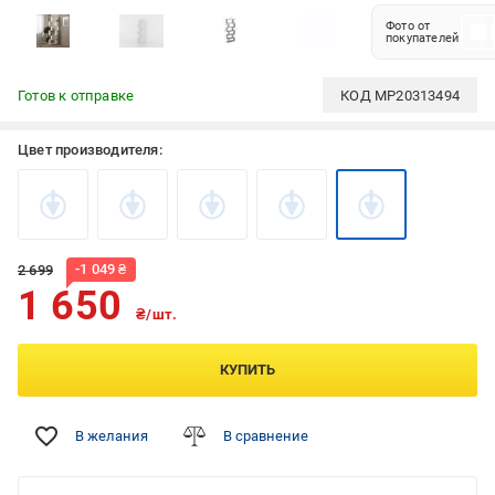
Фото от
покупателей
Готов к отправке
КОД
MP20313494
Цвет производителя:
-
1 049
₴
2 699
1 650
₴/шт.
КУПИТЬ
В желания
В сравнение