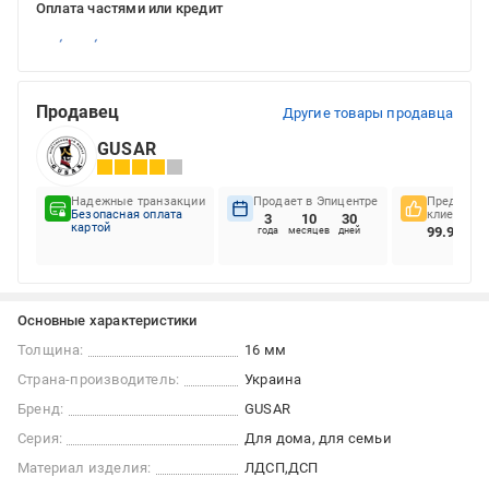
Оплата частями или кредит
Продавец
Другие товары продавца
GUSAR
Надежные транзакции
Продает в Эпицентре
Предпочте
Безопасная оплата
клиентов
3
10
30
картой
99.98%
года
месяцев
дней
Основные характеристики
Толщина:
16 мм
Страна-производитель:
Украина
Бренд:
GUSAR
Серия:
Для дома, для семьи
Материал изделия:
ЛДСП
ДСП