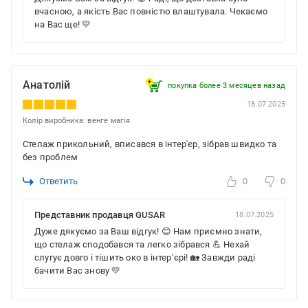
вчасною, а якість Вас повністю влаштувала. Чекаємо
на Вас ще! 💛
Анатолій
покупка более 3 месяцев назад
18.07.2025
Колір виробника: венге магія
Стелаж прикольний, вписався в інтер'єр, зібрав швидко та
без проблем
Ответить
0
0
Представник продавця GUSAR
18.07.2025
Дуже дякуємо за Ваш відгук! 😊 Нам приємно знати,
що стелаж сподобався та легко зібрався 💪 Нехай
слугує довго і тішить око в інтер’єрі! 🏡 Завжди раді
бачити Вас знову 💛