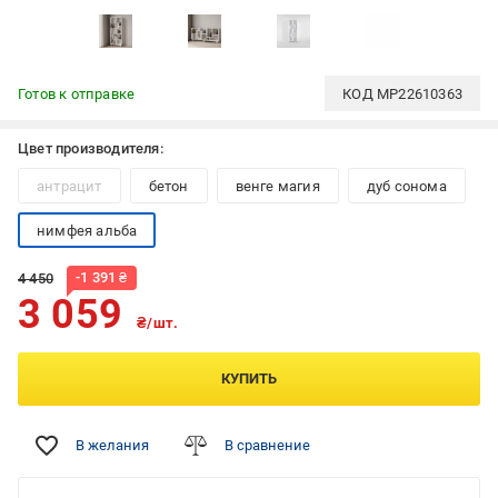
Готов к отправке
КОД
MP22610363
Цвет производителя:
антрацит
бетон
венге магия
дуб сонома
нимфея альба
-
1 391
₴
4 450
3 059
₴/шт.
КУПИТЬ
В желания
В сравнение