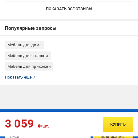
ПОКАЗАТЬ ВСЕ ОТЗЫВЫ
Популярные запросы
Мебель для дома
Мебель для спальни
Мебель для прихожей
Полки напольные
Полки фигурная
Полки для цветов
Полки для книг
Полки для игрушек
Полки для гостиной
Полки для прихожей
Показать ещё 7
Подписывайтесь, чтобы узнавать первым об акцияx и
3 059
предложениях:
КУПИТЬ
₴/шт.
ПОДПИСАТЬСЯ