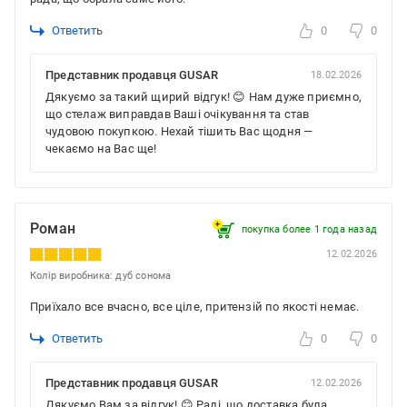
Ответить
0
0
Представник продавця GUSAR
18.02.2026
Дякуємо за такий щирий відгук! 😊 Нам дуже приємно,
що стелаж виправдав Ваші очікування та став
чудовою покупкою. Нехай тішить Вас щодня —
чекаємо на Вас ще!
Роман
покупка более 1 года назад
12.02.2026
Колір виробника: дуб сонома
Приїхало все вчасно, все ціле, притензій по якості немає.
Ответить
0
0
Представник продавця GUSAR
12.02.2026
Дякуємо Вам за відгук! 😊 Раді, що доставка була