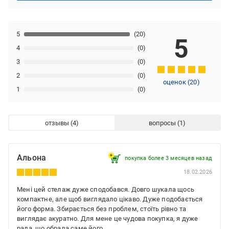
5
(20)
5
4
(0)
3
(0)
2
(0)
оценок
(
20
)
1
(0)
отзывы
вопросы
Альона
покупка более 3 месяцев назад
18.02.2026
Мені цей стелаж дуже сподобався. Довго шукала щось
компактне, але щоб виглядало цікаво. Дуже подобається
його форма. Збирається без проблем, стоїть рівно та
виглядає акуратно. Для мене це чудова покупка, я дуже
рада, що обрала саме його.