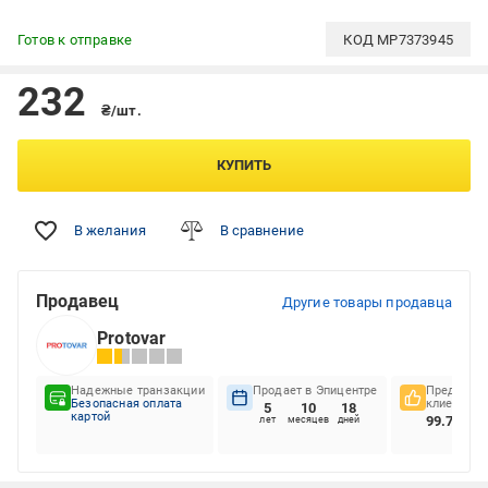
Готов к отправке
КОД
MP7373945
232
₴/шт.
КУПИТЬ
В желания
В сравнение
Продавец
Другие товары продавца
Protovar
Надежные транзакции
Продает в Эпицентре
Предпочте
Безопасная оплата
клиентов
5
10
18
картой
99.77%
лет
месяцев
дней