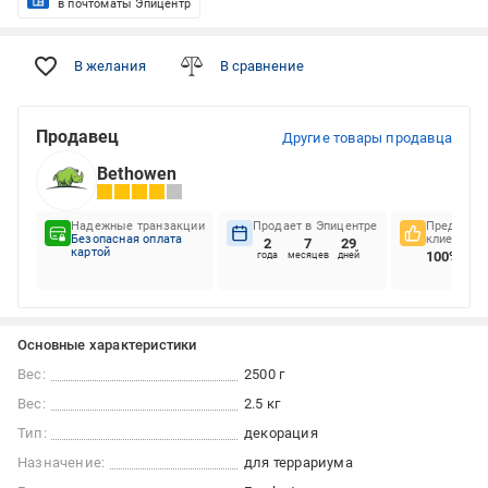
в почтоматы Эпицентр
В желания
В сравнение
Продавец
Другие товары продавца
Bethowen
Надежные транзакции
Продает в Эпицентре
Предпочте
Безопасная оплата
клиентов
2
7
29
картой
100%
года
месяцев
дней
Основные характеристики
Вес:
2500 г
Вес:
2.5 кг
Тип:
декорация
Назначение:
для террариума