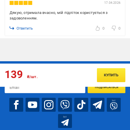
17.04.2026
Дякую, отримала вчасно, мій підліток користується з
задоволенням.
Ответить
0
0
Подписывайтесь, чтобы узнавать первым об акцияx и
139
предложениях:
КУПИТЬ
₴/шт.
ПОДПИСАТЬСЯ
bot
bot