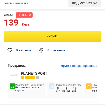
Готов к отправке
КОД
MP18821761
-
100.68
₴
239.68
139
₴/шт.
КУПИТЬ
В желания
В сравнение
Продавец
Другие товары продавца
PLANETSPORT
Надежные транзакции
Продает в Эпицентре
Предпочте
Безопасная оплата
клиентов
5
3
16
картой
99.94%
лет
месяца
дней