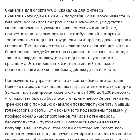
Скакалка для спорта WCG, Скакалка для фитнеса
Скакалка - это один из самых популярных и широко известных
гимнастических тренажеров. Всем знакомая еще с детства,
скакалка помогает улучшить осанку, сжечь лишний вес,
привести тело в форму, развить вестибулярный аппарат и
тренировать мышцы ног, груди, спины и пресса, даже в зрелом
возрасте. Тренировки с использованием скакалки оказывают
благотворное воздействие практически на все мышцы тела, а
также на сердечно-сосудистую и дыхательную системы
организма. Этот компактный и портативный тренажер
позволяет заниматься в любом удобном для вас месте.
Преимущества упражнений на скакалке:Сжигание калорий:
Прыжки со скакалкой позволяют эффективно сжигать калории.
За один час тренировки можно сжечь от 1000 до 1200 калорий,
что помогает быстро бороться с лишним весом.Укрепление ног:
Тренировки с помощью скакалки позволяют укрепить мышцы
голеностопа и стопы. Эти зоны часто подвержены травмам у
профессиональных спортсменов, таких как теннисисты,
баскетболисты и футболисты. Поэтому скакалка является
популярным инструментом среди спортсменов.Работа всех
основных групп мышц: Во время тренировок с использованием
скакалки задействуются максимальное количество мышц ног,