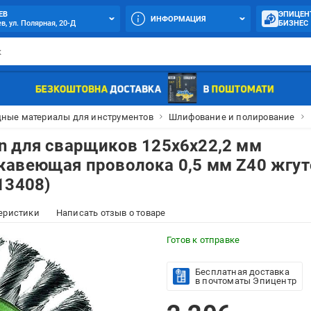
ЕВ
ЭПИЦЕН
ИНФОРМАЦИЯ
в, ул. Полярная, 20-Д
БИЗНЕС
дные материалы для инструментов
Шлифование и полирование
n для сварщиков 125х6х22,2 мм
жавеющая проволока 0,5 мм Z40 жгут
13408)
еристики
Написать отзыв о товаре
Готов к отправке
Бесплатная доставка
в почтоматы Эпицентр