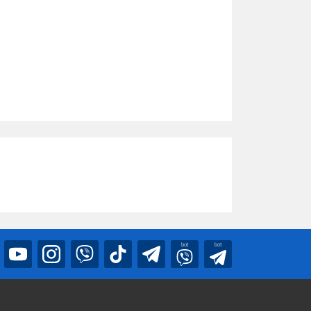
bot
bot