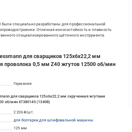
 были специально разработаны для профессиональной
убопроводостроении. Отличная износостойкость и плавность
ственного специализированного щёточного инструмента.
essmann для сварщиков 125х6х22,2 мм
 проволока 0,5 мм Z40 жгутов 12500 об/мин
Германия
mann для сварщиков 125х6х22,2 мм скрученная жгутами
0 об/мин 47380140 (13408)
2 206 ₴/шт.
для болгарки
для шлифовальной машины
125 мм