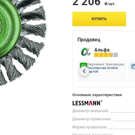
2 206
₴/шт.
КУПИТЬ
Продавец
Альфа
Надежные транзакции
Безопасная оплата
картой
Основные характеристики
Диаметр внешний:
Диаметр проволоки:
Форма проволоки: