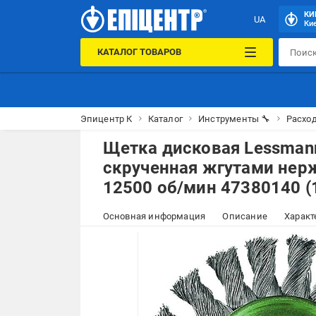
КИ
UA
Кие
КАТАЛОГ ТОВАРОВ
Эпицентр К
Каталог
Инструменты 🔧
Расхо
Щетка дисковая Lessman
скрученная жгутами нер
12500 об/мин 47380140 (
Основная информация
Описание
Характ