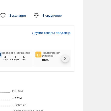
В желания
В сравнение
Другие товары продавца
Продает в Эпицентре
Предпочтения
Своевременность
клиентов
доставок
4
11
4
100%
94.03%
года
месяцев
дня
125 мм
0.5 мм
плетеная