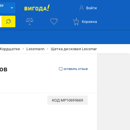
ТР
Войти
Корзина
Кордщетки
Lessmann
Щетка дисковая Lessmann для сварщиков 1
ов
оставить отзыв
КОД
MP10699669