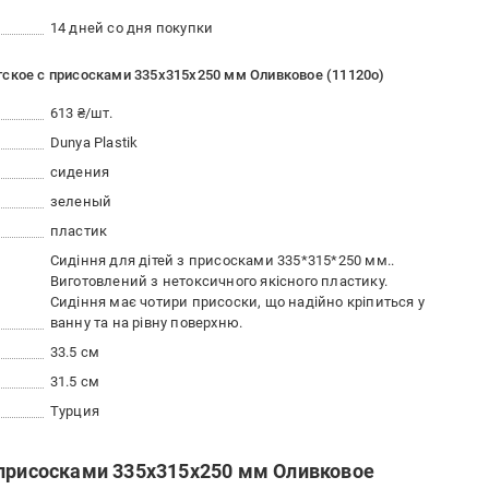
14 дней со дня покупки
тское с присосками 335x315x250 мм Оливковое (11120о)
613 ₴/шт.
Dunya Plastik
сидения
зеленый
пластик
Сидіння для дітей з присосками 335*315*250 мм..
Виготовлений з нетоксичного якісного пластику.
Сидіння має чотири присоски, що надійно кріпиться у
ванну та на рівну поверхню.
33.5 см
31.5 см
Турция
 присосками 335x315x250 мм Оливковое