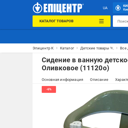
КИ
UA
Кие
КАТАЛОГ ТОВАРОВ
Эпицентр К
Каталог
Детские товары 🏃
Все 
Сидение в ванную детско
Оливковое (11120о)
Основная информация
Описание
Характ