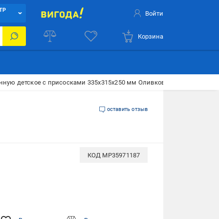
ТР
Войти
Корзина
нную детское с присосками 335x315x250 мм Оливковое (11120о)
оставить отзыв
КОД
MP35971187