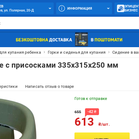
ЕВ
ЭПИЦЕН
ИНФОРМАЦИЯ
в, ул. Полярная, 20-Д
БИЗНЕС
для купания ребенка
Горки и сиденья для купания
Сидение в ва
е с присосками 335x315x250 мм
еристики
Написать отзыв о товаре
Готов к отправке
-
42
₴
655
613
₴/шт.