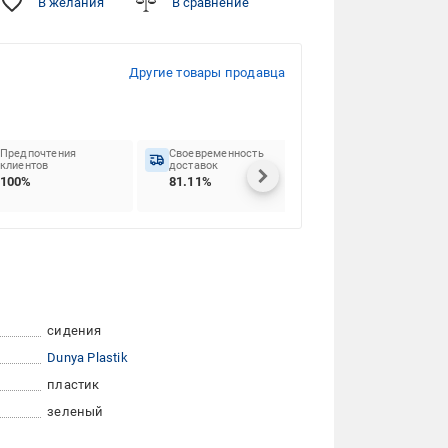
В желания
В сравнение
Другие товары продавца
Предпочтения
Своевременность
клиентов
доставок
100%
81.11%
сидения
Dunya Plastik
пластик
зеленый