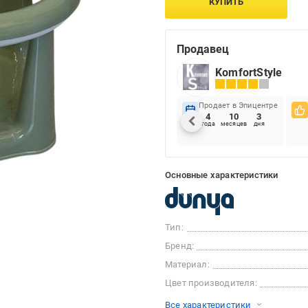
КУПИТЬ
Продавец
KomfortStyle
Продает в Эпицентре
4
10
3
года
месяцев
дня
Основные характеристики
Тип:
Бренд:
Материал:
Цвет производителя:
Все характеристики