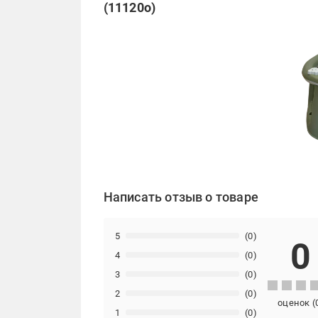
(11120о)
Написать отзыв о товаре
5
(0)
0
4
(0)
3
(0)
2
(0)
оценок
(
1
(0)