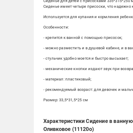
Сиденье для детей с присосками 335*315*250 м
Сиденье имеет четыре присоски, что надежно к
Используется для купания и кормления ребенка
Особенности:
- крепится к ванной с помощью присосок;
- можно разместить и в душевой кабине, и в ва
- стульчик удобно моется и быстро высыхает;
- механические кнопки издают звук при возв
- материал: пластиковый;
- рекомендуемый возраст: для девочек и мальч
Размер: 33,5*31,5*25 см
Характеристики Сидение в ванную
Оливковое (11120о)