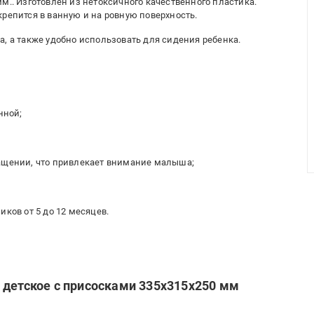
м.. Изготовлен из нетоксичного качественного пластика.
репится в ванную и на ровную поверхность.
, а также удобно использовать для сидения ребенка.
нной;
ращении, что привлекает внимание малыша;
иков от 5 до 12 месяцев.
 детское с присосками 335x315x250 мм