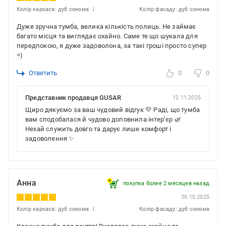
Колір каркаса: дуб сонома
Колір фасаду: дуб сонома
Дуже зручна тумба, велика кількість полиць. Не займає
багато місця та виглядає охайно. Саме те що шукала для
передпокою, я дуже задоволона, за такі гроші просто супер
=)
Ответить
0
0
Представник продавця GUSAR
12.11.2025
Щиро дякуємо за ваш чудовий відгук 💛 Раді, що тумба
вам сподобалася й чудово доповнила інтер’єр 🌿
Нехай служить довго та дарує лише комфорт і
задоволення ✨
Анна
покупка более 2 месяцев назад
30.10.2025
Колір каркаса: дуб сонома
Колір фасаду: дуб сонома