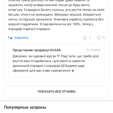
Класна тумба для взуття! Виглядає дуже охайно та
акуратно, колір універсальний, пасує до будь якого
інтер`єру. Усередині багато полиць, усе взуття тепер на своїх
місцях, нічого не розкидано. Матеріал міцний, збирається
легко, інструкція зрозуміла. Упаковка надійна, приїхала без
жодної подряпини. Я задоволена на всі 100%, тепер у
коридорі нарешті порядок.
Ответить
1
0
Представник продавця GUSAR
31.10.2025
Дякуємо, за чудовий відгук 💛 Раді чути, що тумба для
взуття вам сподобалась і допомогла навести
ідеальний порядок у коридорі 🙌 Будемо раді
оформити для вас нове замовлення 💫
ПОКАЗАТЬ ВСЕ ОТЗЫВЫ
Популярные запросы