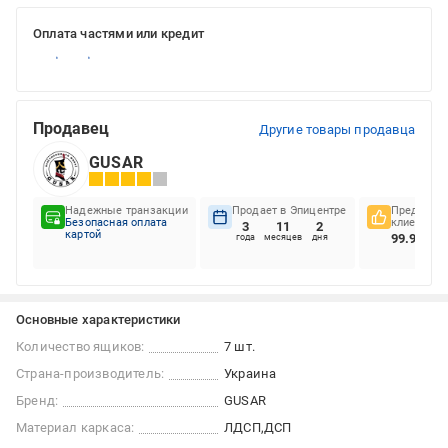
Оплата частями или кредит
Продавец
Другие товары продавца
GUSAR
Надежные транзакции
Продает в Эпицентре
Предпочте
Безопасная оплата
клиентов
3
11
2
картой
99.98%
года
месяцев
дня
Основные характеристики
Количество ящиков:
7 шт.
Страна-производитель:
Украина
Бренд:
GUSAR
Материал каркаса:
ЛДСП
ДСП