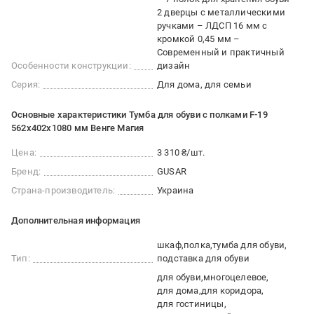
2 дверцы с металлическими
ручками – ЛДСП 16 мм с
кромкой 0,45 мм –
Современный и практичный
Особенности конструкции:
дизайн
Серия:
Для дома, для семьи
Основные характеристики Тумба для обуви с полками F-19
562х402х1080 мм Венге Магия
Цена:
3 310 ₴/шт.
Бренд:
GUSAR
Страна-производитель:
Украина
Дополнительная информация
шкаф
полка
тумба для обуви
Тип:
подставка для обуви
для обуви
многоцелевое
для дома
для коридора
для гостиницы