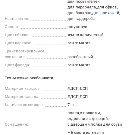
для посетителей
для персонала
для офиса
для балкона
для прихожей
Назначение:
для гардероба
Стекло:
отсутствует
Цвет обивки:
темно-коричневый
Цвет каркаса:
венге магия
Транспортировочное
состояние:
разобранный
Цвет фасада:
венге магия
Технические особенности
Материал каркаса:
ЛДСП
ДСП
Материал фасада:
ЛДСП
ДСП
Количество ящиков:
7 шт.
полка
с полками
отделение с дверцей
Оснащение:
с дверцами
полка для обуви
– Вместительная и