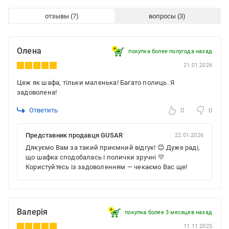
отзывы
вопросы
Олена
покупка более полугода назад
21.01.2026
Цеж як шафа, тільки маленька! Багато полиць. Я
задоволена!
Ответить
0
0
Представник продавця GUSAR
22.01.2026
Дякуємо Вам за такий приємний відгук! 😊 Дуже раді,
що шафка сподобалась і полички зручні 💛
Користуйтесь із задоволенням — чекаємо Вас ще!
Валерія
покупка более 3 месяцев назад
11.11.2025