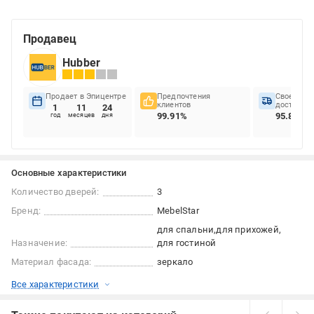
Продавец
Hubber
Продает в Эпицентре
Предпочтения
Своеврем
клиентов
доставок
1
11
24
99.91%
95.83%
год
месяцев
дня
Основные характеристики
Количество дверей:
3
Бренд:
MebelStar
для спальни
для прихожей
Назначение:
для гостиной
Материал фасада:
зеркало
Все характеристики