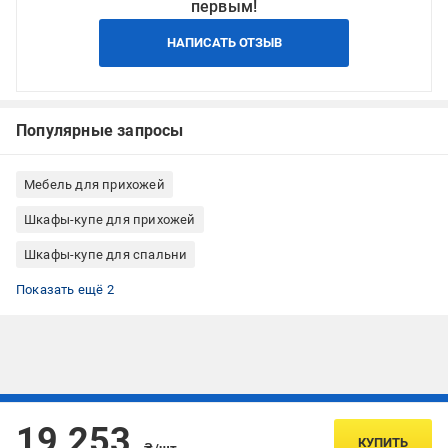
первым!
НАПИСАТЬ ОТЗЫВ
Популярные запросы
Мебель для прихожей
Шкафы-купе для прихожей
Шкафы-купе для спальни
Шкафы-купе для гостиной
Шкафы-купе из ДСП
Показать ещё 2
Подписывайтесь, чтобы узнавать первым об акцияx и
19 253
предложениях:
КУПИТЬ