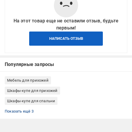
На этот товар еще не оставили отзыв, будьте
первым!
НАПИСАТЬ ОТЗЫВ
Популярные запросы
Мебель для прихожей
Шкафы-купе для прихожей
Шкафы-купе для спальни
Шкафы-купе для гостиной
Шкафы-купе с фасадом ДСП
Шкафы-купе из ДСП
Показать ещё 3