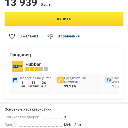
13 939
₴/шт.
КУПИТЬ
В желания
В сравнение
Продавец
Hubber
Продает в Эпицентре
Предпочтения
Своеврем
клиентов
доставок
1
11
24
99.91%
95.83%
год
месяцев
дня
Основные характеристики
Количество дверей:
3
Бренд:
MebelStar