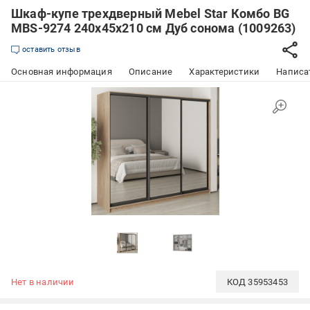
Шкаф-купе трехдверный Mebel Star Комбо BG
MBS-9274 240х45х210 см Дуб сонома (1009263)
оставить отзыв
Основная информация
Описание
Характеристики
Написат
Нет в наличии
КОД
35953453