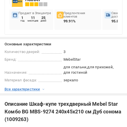
Продает в Эпицентре
Предпочтения
Своеврем
клиентов
доставок
1
11
25
99.91%
95.85%
год
месяцев
дней
Основные характеристики
Количество дверей:
3
Бренд:
MebelStar
для спальни
для прихожей
Назначение:
для гостиной
Материал фасада:
зеркало
Все характеристики
Описание Шкаф-купе трехдверный Mebel Star
Комбо BG MBS-9274 240х45х210 см Дуб сонома
(1009263)