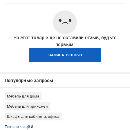
На этот товар еще не оставили отзыв, будьте
первым!
НАПИСАТЬ ОТЗЫВ
Популярные запросы
Мебель для дома
Мебель для прихожей
Шкафы для кабинета, офиса
Шкафы для спальни
Шкафы для гостиной
Шкафы гардеробные
Шкафы ЛДСП
Шкафы для квартиры
Шкафы для дома
Шкафы для гостиницы
Шкафы коричневый
Показать ещё 8