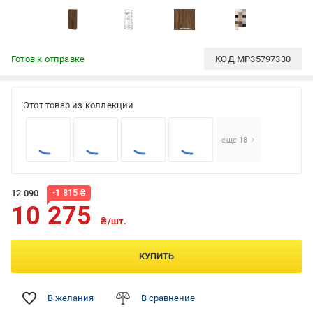
Готов к отправке
КОД
MP35797330
Этот товар из коллекции
еще 18
-
1 815
₴
12 090
10 275
₴/шт.
КУПИТЬ
В желания
В сравнение