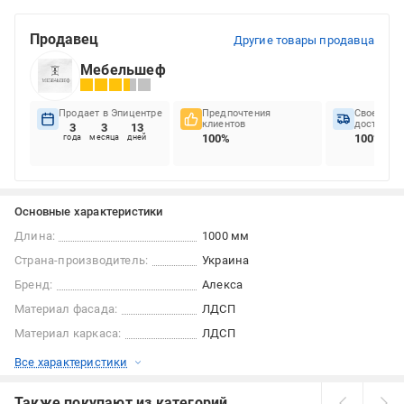
Продавец
Другие товары продавца
Мебельшеф
Продает в Эпицентре
Предпочтения
Своеврем
клиентов
доставок
3
3
13
100%
100%
года
месяца
дней
Основные характеристики
Длина:
1000 мм
Страна-производитель:
Украина
Бренд:
Алекса
Материал фасада:
ЛДСП
Материал каркаса:
ЛДСП
Все характеристики
Также покупают из категорий