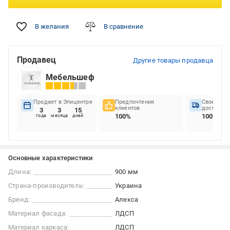
В желания
В сравнение
Продавец
Другие товары продавца
Мебельшеф
Продает в Эпицентре
Предпочтения
Своеврем
клиентов
доставок
3
3
15
100%
100%
года
месяца
дней
Основные характеристики
Длина:
900 мм
Страна-производитель:
Украина
Бренд:
Алекса
Материал фасада:
ЛДСП
Материал каркаса:
ЛДСП