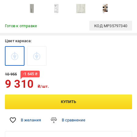
Готов к отправке
КОД
MP35797340
Цвет каркаса:
-
1 645
₴
10 955
9 310
₴/шт.
КУПИТЬ
В желания
В сравнение