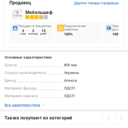
Продавец
Другие товары продавца
Мебельшеф
Продает в Эпицентре
Предпочтения
Своеврем
клиентов
доставок
3
3
13
100%
100%
года
месяца
дней
Основные характеристики
Длина:
800 мм
Страна-производитель:
Украина
Бренд:
Алекса
Материал фасада:
ЛДСП
Материал каркаса:
ЛДСП
Все характеристики
Также покупают из категорий