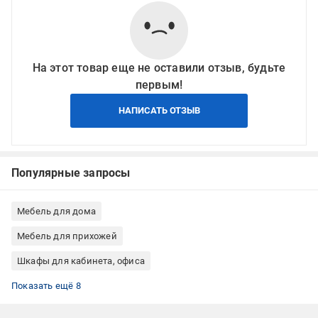
На этот товар еще не оставили отзыв, будьте
первым!
НАПИСАТЬ ОТЗЫВ
Популярные запросы
Мебель для дома
Мебель для прихожей
Шкафы для кабинета, офиса
Шкафы для спальни
Шкафы для гостиной
Шкафы гардеробные
Шкафы ЛДСП
Шкафы для квартиры
Шкафы для дома
Шкафы для гостиницы
Шкафы белый
Показать ещё 8