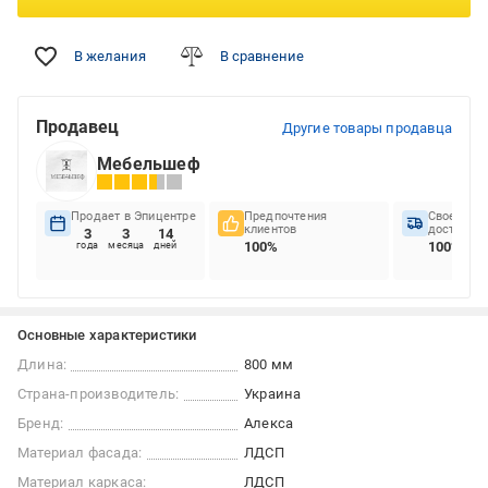
В желания
В сравнение
Продавец
Другие товары продавца
Мебельшеф
Продает в Эпицентре
Предпочтения
Своеврем
клиентов
доставок
3
3
14
100%
100%
года
месяца
дней
Основные характеристики
Длина:
800 мм
Страна-производитель:
Украина
Бренд:
Алекса
Материал фасада:
ЛДСП
Материал каркаса:
ЛДСП