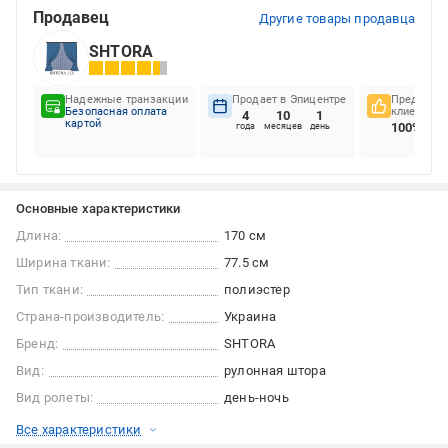
Продавец
Другие товары продавца
SHTORA
Надежные транзакции
Продает в Эпицентре
Предпочте
Безопасная оплата
клиентов
4
10
1
картой
100%
года
месяцев
день
Основные характеристики
Длина:
170 см
Ширина ткани:
77.5 см
Тип ткани:
полиэстер
Страна-производитель:
Украина
Бренд:
SHTORA
Вид:
рулонная штора
Вид ролеты:
день-ночь
Все характеристики