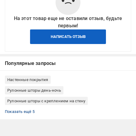
На этот товар еще не оставили отзыв, будьте
первым!
НАПИСАТЬ ОТЗЫВ
Популярные запросы
Настенные покрытия
Рулонные шторы день-ночь
Рулонные шторы с креплением на стену
Рулонные шторы однотонные
Рулонные шторы коричневые
Рулонные шторы Беларусь
Тканевые рулонные шторы
Рулонные шторы на створку окна
Показать ещё 5