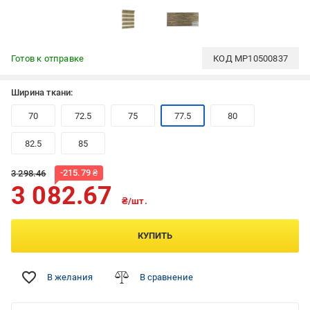
Готов к отправке
КОД
MP10500837
Ширина ткани:
70
72.5
75
77.5
80
82.5
85
-
215.79
₴
3 298.46
3 082.67
₴/шт.
КУПИТЬ
В желания
В сравнение