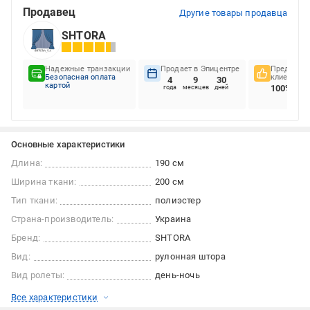
Продавец
Другие товары продавца
SHTORA
Надежные транзакции
Продает в Эпицентре
Предпочте
Безопасная оплата
клиентов
4
9
30
картой
100%
года
месяцев
дней
Основные характеристики
Длина:
190 см
Ширина ткани:
200 см
Тип ткани:
полиэстер
Страна-производитель:
Украина
Бренд:
SHTORA
Вид:
рулонная штора
Вид ролеты:
день-ночь
Все характеристики