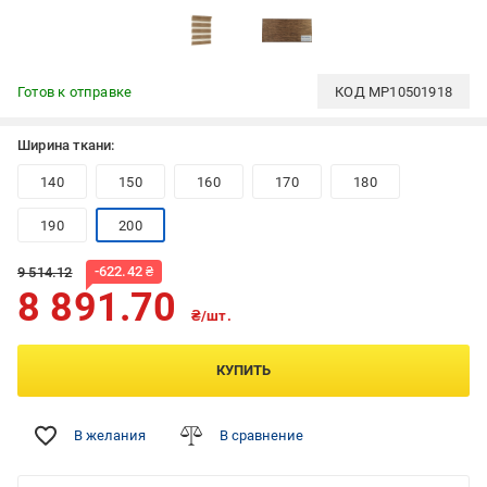
Готов к отправке
КОД
MP10501918
Ширина ткани:
140
150
160
170
180
190
200
-
622.42
₴
9 514.12
8 891.70
₴/шт.
КУПИТЬ
В желания
В сравнение