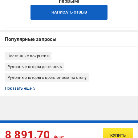
первым!
НАПИСАТЬ ОТЗЫВ
Популярные запросы
Настенные покрытия
Рулонные шторы день-ночь
Рулонные шторы с креплением на стену
Рулонные шторы однотонные
Рулонные шторы коричневые
Рулонные шторы Беларусь
Тканевые рулонные шторы
Рулонные шторы на створку окна
Показать ещё 5
Подписывайтесь, чтобы узнавать первым об акцияx и
8 891.70
предложениях:
КУПИТЬ
₴/шт.