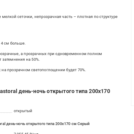
е мелкой сеточки, непрозрачная часть – плотная по структуре
 4 см больше.
розрачные, а прозрачных при одновременном полном
т затемнения на 50%.
 на прозрачном светопоглощении будет 70%.
storal день-ночь открытого типа 200х170
открытый
ral день-ночь открытого типа 200х170 см Серый