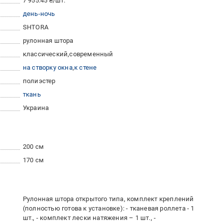
7 955.45 ₴/шт.
день-ночь
SHTORA
рулонная штора
классический
современный
на створку окна
к стене
полиэстер
ткань
Украина
200 см
170 см
Рулонная штора открытого типа, комплект креплений
(полностью готова к установке): - тканевая роллета - 1
шт., - комплект лески натяжения – 1 шт., -