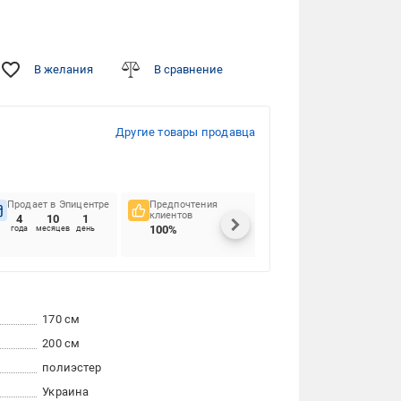
В желания
В сравнение
Другие товары продавца
Продает в Эпицентре
Предпочтения
Своевременность
клиентов
доставок
4
10
1
100%
97.03%
года
месяцев
день
170 см
200 см
полиэстер
Украина