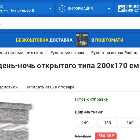
ЕВ
ЭПИЦЕН
ИНФОРМАЦИЯ
в, ул. Полярная, 20-Д
БИЗНЕС
 для оформления окон
Рулонные шторы
Рулонная штора Pastoral
 день-ночь открытого типа 200х170 см
еристики
Написать отзыв о товаре
Готов к отправке
Ширина ткани:
140
150
160
-
556.88
₴
8 512.33