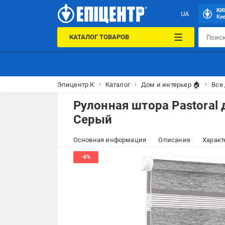
КИ
UA
Кие
КАТАЛОГ ТОВАРОВ
Эпицентр К
Каталог
Дом и интерьер 🏠
Все
Рулонная штора Pastoral
Серый
Основная информация
Описание
Характ