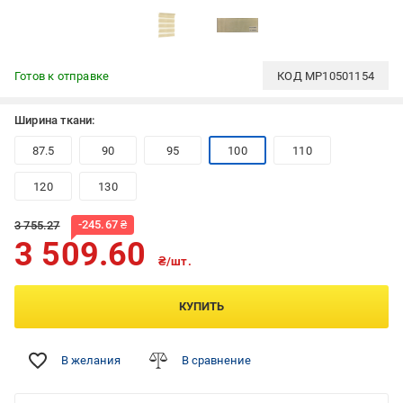
Готов к отправке
КОД
MP10501154
Ширина ткани:
87.5
90
95
100
110
120
130
-
245.67
₴
3 755.27
3 509.60
₴/шт.
КУПИТЬ
В желания
В сравнение