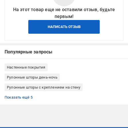
На этот товар еще не оставили отзыв, будьте
первым!
НАПИСАТЬ ОТЗЫВ
Популярные запросы
Настенные покрытия
Рулонные шторы день-ночь
Рулонные шторы с креплением на стену
Рулонные шторы однотонные
Рулонные шторы бежевые
Рулонные шторы Беларусь
Тканевые рулонные шторы
Рулонные шторы на створку окна
Показать ещё 5