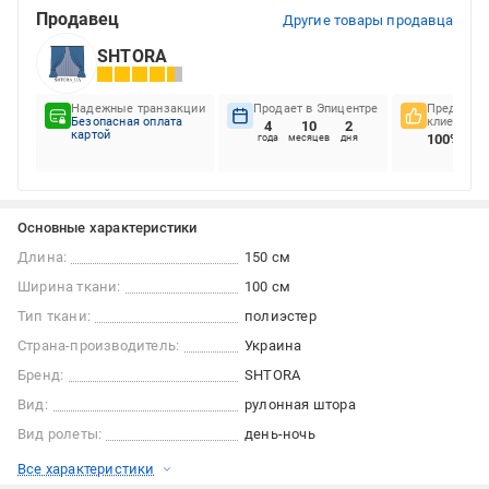
Продавец
Другие товары продавца
SHTORA
Надежные транзакции
Продает в Эпицентре
Предпочте
Безопасная оплата
клиентов
4
10
2
картой
100%
года
месяцев
дня
Основные характеристики
Длина:
150 см
Ширина ткани:
100 см
Тип ткани:
полиэстер
Страна-производитель:
Украина
Бренд:
SHTORA
Вид:
рулонная штора
Вид ролеты:
день-ночь
Все характеристики