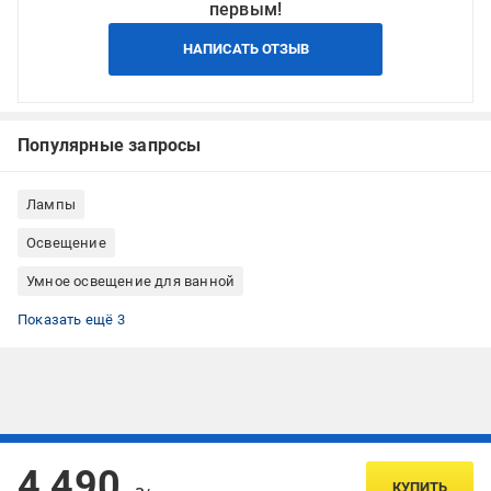
первым!
НАПИСАТЬ ОТЗЫВ
Популярные запросы
Лампы
Освещение
Умное освещение для ванной
Умное освещение для детской
Умное освещение для спальни
Умное освещение для коридора
Показать ещё 3
Подписывайтесь, чтобы узнавать первым об акцияx и
4 490
предложениях:
КУПИТЬ