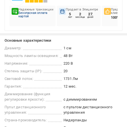
Надежные транзакции
Продает в Эпицентре
Предпочте
Безопасная оплата
клиентов
5
2
27
картой
100%
лет
месяца
дней
Основные характеристики
Диаметр:
1 см
Мощность лампы освещения:
48 Вт
Напряжение:
220 В
Степень защиты (IP):
20
Световой поток:
1731 Лм
Гарантия:
12 мес.
Диммирование (функция
регулировки яркости):
c диммированием
Пульт дистанционного
с пультом дистанционного
управления:
управления
Страна-производитель:
Нидерланды