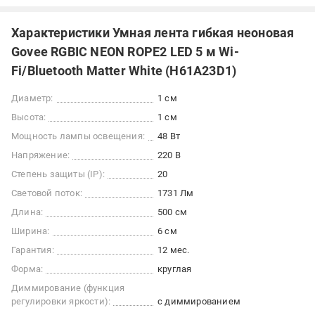
Характеристики Умная лента гибкая неоновая
Govee RGBIC NEON ROPE2 LED 5 м Wi-
Fi/Bluetooth Matter White (H61A23D1)
Диаметр:
1 см
Высота:
1 см
Мощность лампы освещения:
48 Вт
Напряжение:
220 В
Степень защиты (IP):
20
Световой поток:
1731 Лм
Длина:
500 см
Ширина:
6 см
Гарантия:
12 мес.
Форма:
круглая
Диммирование (функция
регулировки яркости):
c диммированием