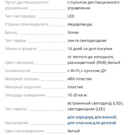
Пульт дистанционного
с пультом дистанционного
управления:
управления
Тип светодиода:
LED
Страна-производитель:
Нидерланды
Бренд:
Govee
Тип товара:
лента светодиодная
Обмен и возврат:
14 дней со дня покупки
от теплого до холодного
Цвет свечения:
разноцветный (RGB)
белый
Особенности:
с Wi-Fi
с пультом ДУ
Материал основы:
ABS-пластик
Материал изделия:
пластик
Площадь освещения:
10-20 кв.м
встроенный светодиод (LED)
Тип лампы:
светодиодная (LED)
для коридора
для ванной
Назначение:
для спальни
для детской
Цвет производителя:
белый