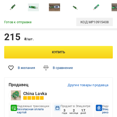
Готов к отправке
КОД
MP10915408
215
₴/шт.
КУПИТЬ
В желания
В сравнение
Продавец
Другие товары продавца
China Lavka
Надежные транзакции
Продает в Эпицентре
Надежный
Безопасная оплата
Эпицентр
3
2
17
картой
рекоменду
года
месяца
дней