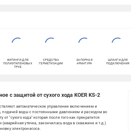
ФИТИНГИ ДЛЯ
СРЕДСТВА
ЗАПОРНАЯ
ШЛАНГИ ДЛЯ
ПОЛИЭТИЛЕНОВЫХ
ГЕРМЕТИЗАЦИИ
АРМАТУРА
ПОДКЛЮЧЕНИЯ
ТРУБ
ое с защитой от сухого хода KOER KS-2
ествляют автоматическое управление включением и
, подачей воды с постоянными давлением и расходом во
 от "сухого хода" которая после того как прекратится
аварийная утечка, закончилась вода в скважине и т.д.)
ановку электронасоса.