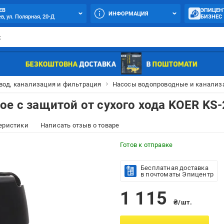
ЕВ
ЭПИЦЕН
ИНФОРМАЦИЯ
в, ул. Полярная, 20-Д
БИЗНЕС
вод, канализация и фильтрация
Насосы водопроводные и канали
ое с защитой от сухого хода KOER KS-
еристики
Написать отзыв о товаре
Готов к отправке
Бесплатная доставка
в почтоматы Эпицентр
1 115
₴/шт.