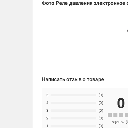
Фото Реле давления электронное с
Написать отзыв о товаре
5
(0)
0
4
(0)
3
(0)
2
(0)
оценок
(
1
(0)