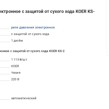
ктронное с защитой от сухого хода KOER KS-
реле давления электронное
с защитой от сухого хода
1 дюйм
онное с защитой от сухого хода KOER KS-2
1 115 ₴/шт.
KOER
Чехия
220 В
автоматический