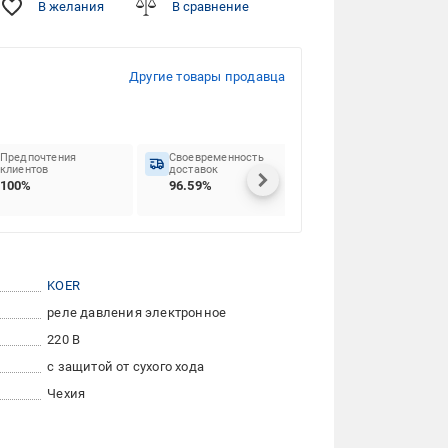
В желания
В сравнение
Другие товары продавца
Предпочтения
Своевременность
клиентов
доставок
100%
96.59%
KOER
реле давления электронное
220 В
с защитой от сухого хода
Чехия