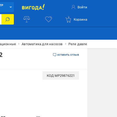
ТР
Войти
Корзина
зационные
Автоматика для насосов
Реле давления электронное с
2
оставить отзыв
КОД
MP29876221