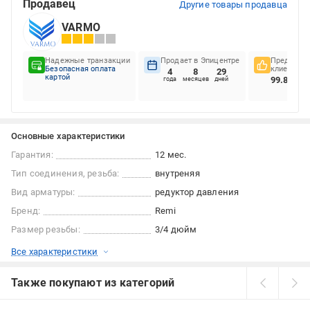
Продавец
Другие товары продавца
VARMO
Надежные транзакции
Продает в Эпицентре
Предпочте
Безопасная оплата
клиентов
4
8
29
картой
99.86%
года
месяцев
дней
Основные характеристики
Гарантия:
12 мес.
Тип соединения, резьба:
внутреняя
Вид арматуры:
редуктор давления
Бренд:
Remi
Размер резьбы:
3/4 дюйм
Все характеристики
Также покупают из категорий