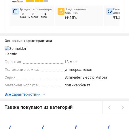
Продает в Эпицентре
Предпочтения
Своеврем
клиентов
доставок
3
3
13
99.18%
91.28%
года
месяца
дней
Основные характеристики
Гарантия:
18 мес.
Положение рамки:
универсальная
Серия:
Schneider Electric Asfora
Материал корпуса:
поликарбонат
Все характеристики
Также покупают из категорий