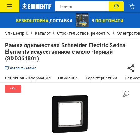
Эпицентр К
Каталог
Строительство и ремонт 🔨
Электрото
Рамка одноместная Schneider Electric Sedna
Elements искусственное стекло Черный
(SDD361801)
оставить отзыв
Основная информация
Описание
Характеристики
Написат