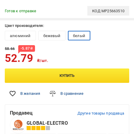
Готов к отправке
КОД
MP25663510
Цвет производителя:
алюминий
бежевый
белый
-
5.87
₴
58.66
52.79
₴/шт.
КУПИТЬ
В желания
В сравнение
Продавец
Другие товары продавца
GLOBAL-ELECTRO