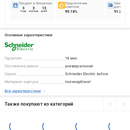
Продает в Эпицентре
Предпочтения
Своеврем
клиентов
доставок
3
3
13
99.18%
91.28%
года
месяца
дней
Основные характеристики
Гарантия:
18 мес.
Положение рамки:
универсальная
Серия:
Schneider Electric Asfora
Материал корпуса:
поликарбонат
Все характеристики
Также покупают из категорий