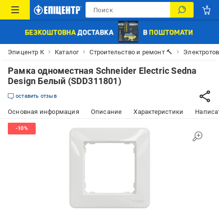
Эпицентр К
Каталог
Строительство и ремонт 🔨
Электрото
Рамка одноместная Schneider Electric Sedna
Design Белый (SDD311801)
оставить отзыв
Основная информация
Описание
Характеристики
Написат