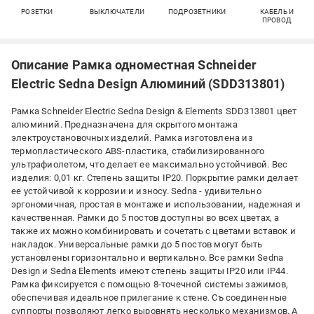
РОЗЕТКИ
ВЫКЛЮЧАТЕЛИ
ПОДРОЗЕТНИКИ
КАБЕЛЬ И
ПРОВОД
Описание Рамка одноместная Schneider
Electric Sedna Design Алюминий (SDD313801)
Рамка Schneider Electric Sedna Design & Elements SDD313801 цвет
алюминий. Предназначена для скрытого монтажа
электроустановочных изделий. Рамка изготовлена ​​из
термопластического ABS-пластика, стабилизированного
ультрафиолетом, что делает ее максимально устойчивой. Вес
изделия: 0,01 кг. Степень защиты IP20. Поркрытие рамки делает
ее устойчивой к коррозии и износу. Sedna - удивительно
эргономичная, простая в монтаже и использовании, надежная и
качественная. Рамки до 5 постов доступны во всех цветах, а
также их можно комбинировать и сочетать с цветами вставок и
накладок. Универсальные рамки до 5 постов могут быть
установлены горизонтально и вертикально. Все рамки Sedna
Design и Sedna Elements имеют степень защиты IP20 или IP44.
Рамка фиксируется с помощью 8-точечной системы зажимов,
обеспечивая идеальное прилегание к стене. Съ соединенные
суппорты позволяют легко выровнять несколько механизмов. А