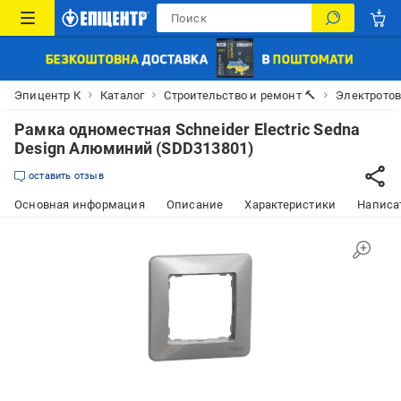
Эпицентр К
Каталог
Строительство и ремонт 🔨
Электрото
Рамка одноместная Schneider Electric Sedna
Design Алюминий (SDD313801)
оставить отзыв
Основная информация
Описание
Характеристики
Написат