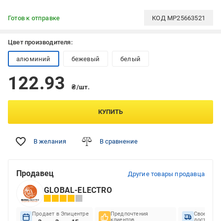
Готов к отправке
КОД
MP25663521
Цвет производителя:
алюминий
бежевый
белый
122.93
₴/шт.
КУПИТЬ
В желания
В сравнение
Продавец
Другие товары продавца
GLOBAL-ELECTRO
Продает в Эпицентре
Предпочтения
Своеврем
клиентов
доставок