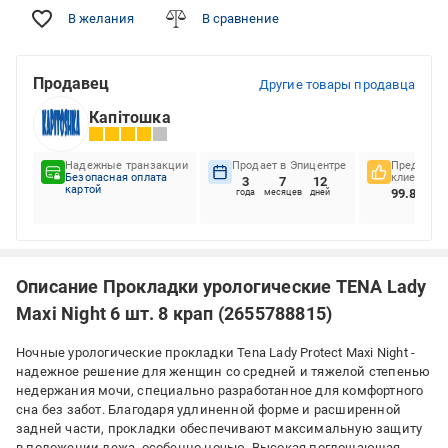
В желания
В сравнение
Продавец
Другие товары продавца
Капітошка
Надежные транзакции
Продает в Эпицентре
Предпочте
Безопасная оплата
клиентов
3
7
12
картой
99.82%
года
месяцев
дней
Описание Прокладки урологические TENA Lady
Maxi Night 6 шт. 8 крап (2655788815)
Ночные урологические прокладки Tena Lady Protect Maxi Night -
надежное решение для женщин со средней и тяжелой степенью
недержания мочи, специально разработанное для комфортного
сна без забот. Благодаря удлиненной форме и расширенной
задней части, прокладки обеспечивают максимальную защиту
в положении лежа, особенно ночью. Высокая поглощающая