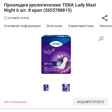
Прокладки урологические TENA Lady Maxi
Night 6 шт. 8 крап (2655788815)
оставить отзыв
Основная информация
Описание
Характеристики
Написат
Нет в наличии
КОД
MP27419272