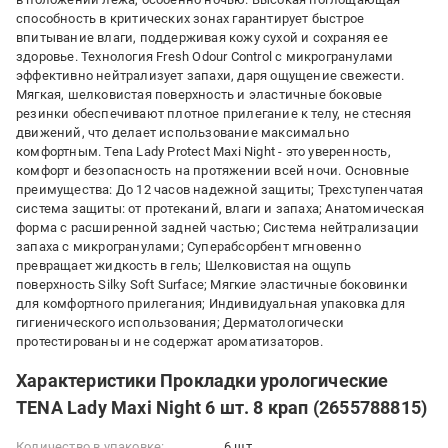
способность в критических зонах гарантирует быстрое
впитывание влаги, поддерживая кожу сухой и сохраняя ее
здоровье. Технология Fresh Odour Control с микрогранулами
эффективно нейтрализует запахи, даря ощущение свежести.
Мягкая, шелковистая поверхность и эластичные боковые
резинки обеспечивают плотное прилегание к телу, не стесняя
движений, что делает использование максимально
комфортным. Tena Lady Protect Maxi Night - это уверенность,
комфорт и безопасность на протяжении всей ночи. Основные
преимущества: До 12 часов надежной защиты; Трехступенчатая
система защиты: от протеканий, влаги и запаха; Анатомическая
форма с расширенной задней частью; Система нейтрализации
запаха с микрогранулами; Суперабсорбент мгновенно
превращает жидкость в гель; Шелковистая на ощупь
поверхность Silky Soft Surface; Мягкие эластичные боковинки
для комфортного прилегания; Индивидуальная упаковка для
гигиенического использования; Дерматологически
протестированы и не содержат ароматизаторов.
Характеристики Прокладки урологические
TENA Lady Maxi Night 6 шт. 8 крап (2655788815)
Количество в упаковке:
6 шт.