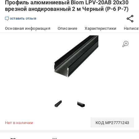
Профиль алюминиевый Biom LPV-20AB 20х30
врезной анодированный 2 м Черный (Р-6 Р-7)
оставить отзыв
Основная информация
Описание
Характеристики
Написат
Нет в наличии
КОД
MP27771243