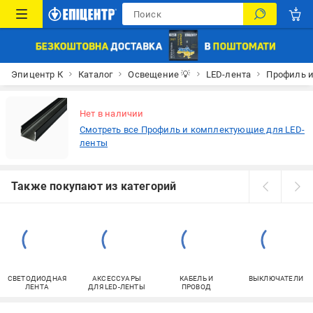
Эпицентр К
Каталог
Освещение 💡
LED-лента
Профиль 
Нет в наличии
Смотреть все Профиль и комплектующие для LED-
ленты
Также покупают из категорий
СВЕТОДИОДНАЯ
АКСЕССУАРЫ
КАБЕЛЬ И
ВЫКЛЮЧАТЕЛИ
ЛЕНТА
ДЛЯ LED-ЛЕНТЫ
ПРОВОД