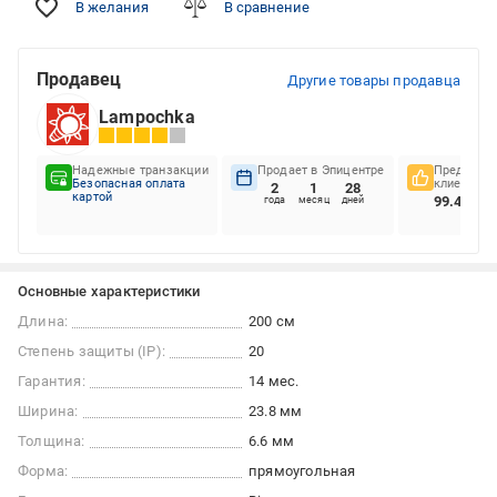
В желания
В сравнение
Продавец
Другие товары продавца
Lampochka
Надежные транзакции
Продает в Эпицентре
Предпочте
Безопасная оплата
клиентов
2
1
28
картой
99.43%
года
месяц
дней
Основные характеристики
Длина:
200 см
Степень защиты (IP):
20
Гарантия:
14 мес.
Ширина:
23.8 мм
Толщина:
6.6 мм
Форма:
прямоугольная