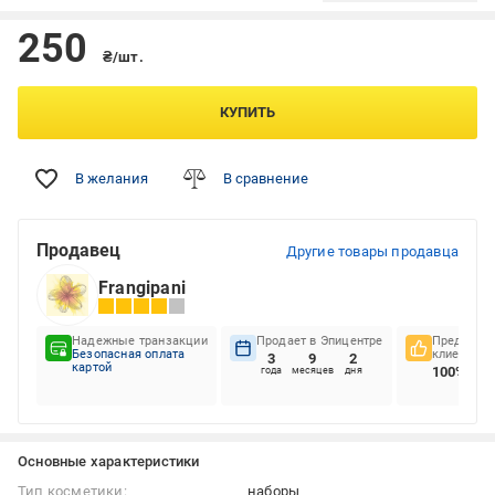
250
₴/шт.
КУПИТЬ
В желания
В сравнение
Продавец
Другие товары продавца
Frangipani
Надежные транзакции
Продает в Эпицентре
Предпочте
Безопасная оплата
клиентов
3
9
2
картой
100%
года
месяцев
дня
Основные характеристики
Тип косметики:
наборы