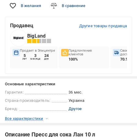
В желания
В сравнение
Продавец
Другие товары продавца
BigLand
Продает в Эпицентре
Предпочтения
Своеврем
клиентов
доставок
5
3
24
100%
70.97%
лет
месяца
дня
Основные характеристики
Гарантия:
36 мес.
Страна-производитель:
Украина
Бренд:
Другое
Все характеристики
Описание Пресс для сока Лан 10 л