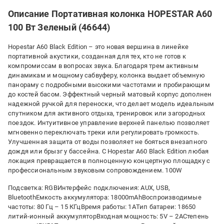
Описание Портативная колонка HOPESTAR A60
100 Вт Зеленый (46644)
Hopestar A60 Black Edition – это новая вершина в линейке
портативной акустики, созданная для тех, кто не готов к
компромиссам в вопросах звука. Благодаря трем активным
динамикам и мощному сабвуферу, колонка выдает объемную
панораму с подробными высокими частотами и пробирающим
до костей басом. Эффектный черный матовый корпус дополнен
надежной ручкой для переноски, что делает модель идеальным
спутником для активного отдыха, тренировок или загородных
поездок. Интуитивное управление верхней панелью позволяет
мгновенно переключать треки или регулировать громкость.
Улучшенная защита от воды позволяет не бояться внезапного
дождя или брызг у бассейна. С Hopestar A60 Black Edition любая
локация превращается в полноценную концертную площадку с
профессиональным звуковым сопровождением. 100W
Подсветка: RGBИнтерфейс подключения: AUX, USB,
BluetoothЕмкость аккумулятора: 18000mAhВоспроизводимые
частоты: 80 Гц – 15 КГцВремя работы: 1AТип батареи: 18650
литий-ионный аккумуляторВходная мощность: 5V – 2AСтепень