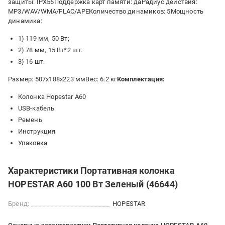
защиты: IPX56Поддержка карт памяти: даРадиус действия:
MP3/WAV/WMA/FLAC/APEКоличество динамиков: 5Мощность
динамика:
1) 119 мм, 50 Вт;
2) 78 мм, 15 Вт*2 шт.
3) 16 шт.
Размер: 507х188х223 ммВес: 6.2 кг
Комплектация:
Колонка Hopestar A60
USB-кабель
Ремень
Инструкция
Упаковка
Характеристики Портативная колонка
HOPESTAR A60 100 Вт Зеленый (46644)
Бренд:
HOPESTAR