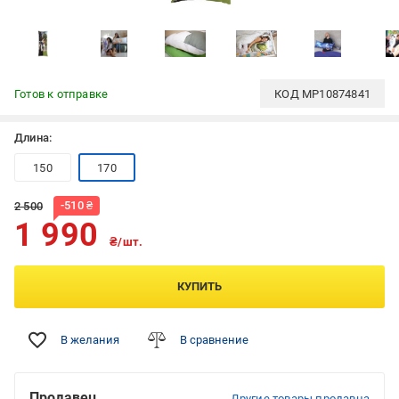
Готов к отправке
КОД
MP10874841
Длина:
150
170
-
510
₴
2 500
1 990
₴/шт.
КУПИТЬ
В желания
В сравнение
Продавец
Другие товары продавца