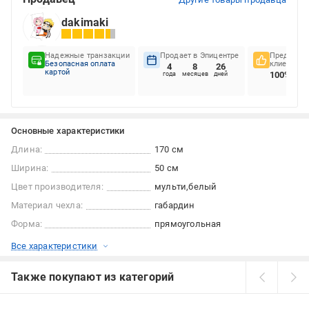
dakimaki
Надежные транзакции
Продает в Эпицентре
Предпочте
Безопасная оплата
клиентов
4
8
26
картой
100%
года
месяцев
дней
Основные характеристики
Длина:
170 см
Ширина:
50 см
Цвет производителя:
мульти
белый
Материал чехла:
габардин
Форма:
прямоугольная
Все характеристики
Также покупают из категорий