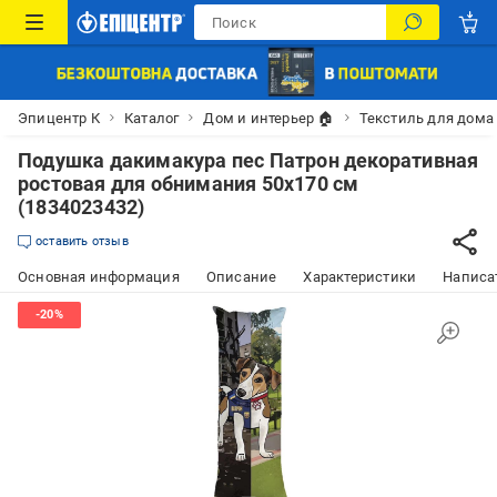
Эпицентр К
Каталог
Дом и интерьер 🏠
Текстиль для дома
Подушка дакимакура пес Патрон декоративная
ростовая для обнимания 50x170 см
(1834023432)
оставить отзыв
Основная информация
Описание
Характеристики
Написат