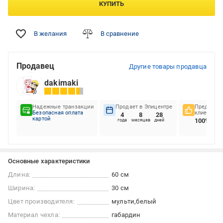
КУПИТЬ
В желания
В сравнение
Продавец
Другие товары продавца
dakimaki
Надежные транзакции
Продает в Эпицентре
Предпочте
Безопасная оплата
клиентов
4
8
28
картой
100%
года
месяцев
дней
Основные характеристики
Длина:
60 см
Ширина:
30 см
Цвет производителя:
мульти
белый
Материал чехла:
габардин