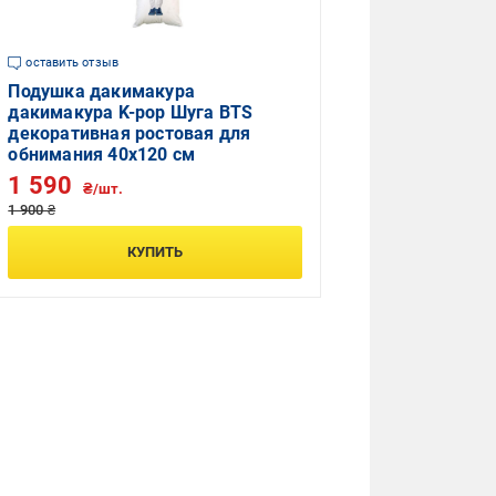
оставить отзыв
Подушка дакимакура
дакимакура K-pop Шуга BTS
декоративная ростовая для
обнимания 40x120 см
1 590
₴/шт.
1 900 ₴
КУПИТЬ