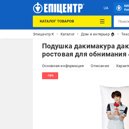
КИ
UA
Кие
КАТАЛОГ ТОВАРОВ
Эпицентр К
Каталог
Дом и интерьер 🏠
Тек
Подушка дакимакура дак
ростовая для обнимания 
Основная информация
Описание
Характ