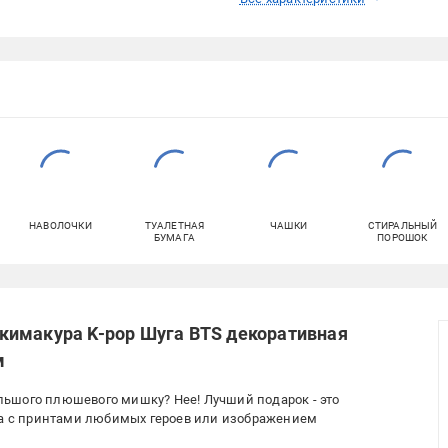
НАВОЛОЧКИ
ТУАЛЕТНАЯ
ЧАШКИ
СТИРАЛЬНЫЙ
БУМАГА
ПОРОШОК
кимакура K-pop Шуга BTS декоративная
м
ьшого плюшевого мишку? Нее! Лучший подарок - это
ура с принтами любимых героев или изображением