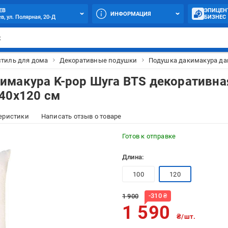
ЕВ
ЭПИЦЕН
ИНФОРМАЦИЯ
в, ул. Полярная, 20-Д
БИЗНЕС
стиль для дома
Декоративные подушки
Подушка дакимакура дак
имакура K-pop Шуга BTS декоративна
40x120 см
еристики
Написать отзыв о товаре
Готов к отправке
Длина:
100
120
-
310
₴
1 900
1 590
₴/шт.