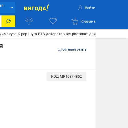
ТР
Войти
Корзина
имакура K-pop Шуга BTS декоративная ростовая для обнимания 40x1
я
оставить отзыв
КОД
MP10874852