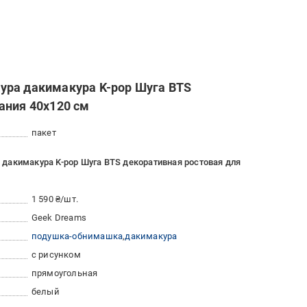
ура дакимакура K-pop Шуга BTS
ания 40x120 см
пакет
дакимакура K-pop Шуга BTS декоративная ростовая для
1 590 ₴/шт.
Geek Dreams
подушка-обнимашка
дакимакура
с рисунком
прямоугольная
белый