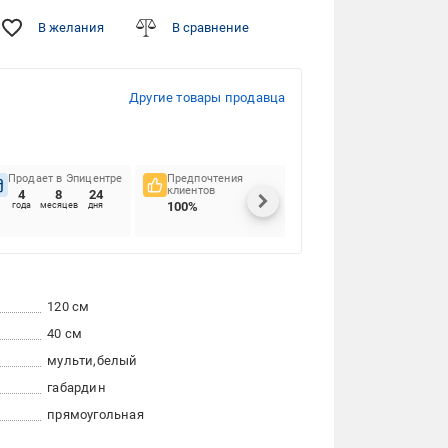
В желания
В сравнение
Другие товары продавца
Продает в Эпицентре
Предпочтения
Своевременность
клиентов
доставок
4
8
24
100%
81.82%
года
месяцев
дня
120 см
40 см
мульти
белый
габардин
прямоугольная