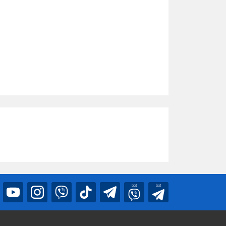
bot
bot