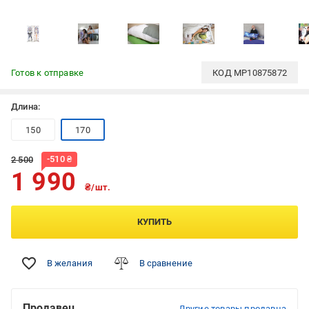
Готов к отправке
КОД
MP10875872
Длина:
150
170
-
510
₴
2 500
1 990
₴/шт.
КУПИТЬ
В желания
В сравнение
Продавец
Другие товары продавца