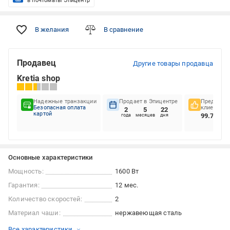
в почтоматы Эпицентр
В желания
В сравнение
Продавец
Другие товары продавца
Kretia shop
Надежные транзакции
Продает в Эпицентре
Предпочте
Безопасная оплата
клиентов
2
5
22
картой
99.73%
года
месяцев
дня
Основные характеристики
Мощность:
1600 Вт
Гарантия:
12 мес.
Количество скоростей:
2
Материал чаши:
нержавеющая сталь
Все характеристики