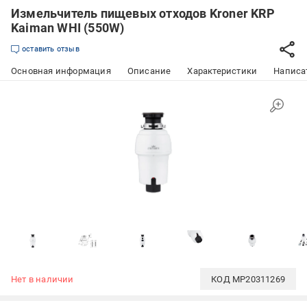
Измельчитель пищевых отходов Kroner KRP
Kaiman WHI (550W)
оставить отзыв
Основная информация
Описание
Характеристики
Написат
Нет в наличии
КОД
MP20311269