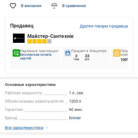
В желания
В сравнение
Продавец
Другие товары продавца
Майстер-Сантехнік
Надежные транзакции
Продает в Эпицентре
Предпочте
Безопасная оплата
клиентов
2
23
картой
100%
года
дня
Основные характеристики
Рабочая мощность:
1 л. сек
Объем камеры измельчителя:
1200 л
Гарантия:
60 мес.
Бренд:
Kroner
Все характеристики