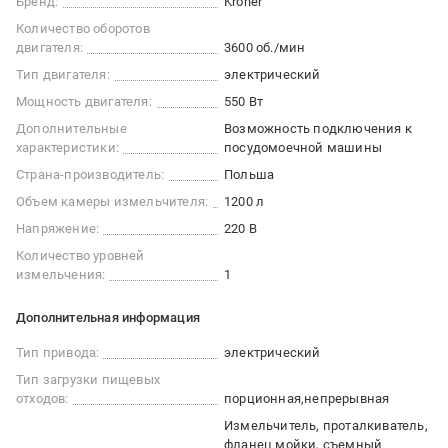
Бренд:
Kroner
Количество оборотов
двигателя:
3600 об./мин
Тип двигателя:
электрический
Мощность двигателя:
550 Вт
Дополнительные
Возможность подключения к
характеристики:
посудомоечной машины
Страна-производитель:
Польша
Объем камеры измельчителя:
1200 л
Напряжение:
220 В
Количество уровней
измельчения:
1
Дополнительная информация
Тип привода:
электрический
Тип загрузки пищевых
отходов:
порционная
непрерывная
Измельчитель, проталкиватель,
фланец мойки, съемный