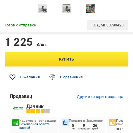
Готов к отправке
КОД
MP33790428
1 225
₴/шт.
КУПИТЬ
В желания
В сравнение
Продавец
Другие товары продавца
Дачник
Надежные транзакции
Продает в Эпицентре
Предпочте
Безопасная оплата
клиентов
5
9
26
картой
100%
лет
месяцев
дней