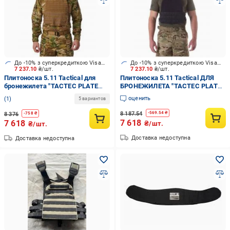
До -10% з суперкредиткою Visa Вигода
До -10% з суперкредиткою Visa Вигода
7 237.10
₴/шт.
7 237.10
₴/шт.
Плитоноска 5.11 Tactical для
Плитоноска 5.11 Tactical ДЛЯ
бронежилета "TACTEC PLATE
БРОНЕЖИЛЕТА "TACTEC PLATE
CARRIER", KANGAROO
CARRIER" dark navy
оценить
1
5 вариантов
8 187.54
-
569.54
₴
8 376
-
758
₴
7 618
7 618
₴/шт.
₴/шт.
Доставка недоступна
Доставка недоступна