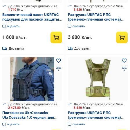
До -10% з суперкредиткою Visa Вигода
До -10% з суперкредиткою Visa Вигода
1 710
₴/шт.
3 420
₴/шт.
Баллистический пакет UKRTAC
Разгрузка UKRTAC РПС
подсумок для паховой защиты
(ременно-плечевая система)
(Multicam)
Multicam
оценить
оценить
1 800
3 600
₴/шт.
₴/шт.
Доставим
Доставим
До -10% з суперкредиткою Visa Вигода
До -10% з суперкредиткою Visa Вигода
2 473.80
₴/шт.
3 420
₴/шт.
Плитоноска UkrCossacks
Разгрузка UKRTAC РПС
UkrCossacks 1.0 черная, для
(ременно-плечевая система)
плит 30 х 25 cм
Хаки
оценить
оценить