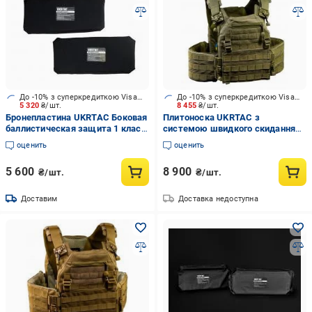
До -10% з суперкредиткою Visa Вигода
До -10% з суперкредиткою Visa Вигода
5 320
₴/шт.
8 455
₴/шт.
Бронепластина UKRTAC Боковая
Плитоноска UKRTAC з
баллистическая защита 1 класс
системою швидкого скидання
ДСТУ (2шт)
(Khaki), ткань Cordura 500
оценить
оценить
5 600
8 900
₴/шт.
₴/шт.
Доставим
Доставка недоступна