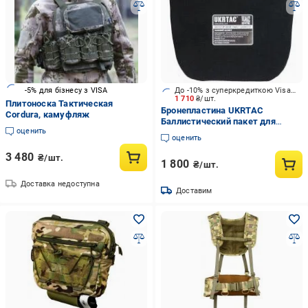
-5% для бізнесу з VISA
До -10% з суперкредиткою Visa Вигода
1 710
₴/шт.
Плитоноска Тактическая
Бронепластина UKRTAC
Сordura, камуфляж
Баллистический пакет для
оценить
паховой защиты, 1 класс ДСТУ
оценить
3 480
₴/шт.
1 800
₴/шт.
Доставка недоступна
Доставим