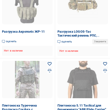
Разгрузка Акрополіс ЖР-11
Разгрузка LOGOS-Tac
Тактический ремень РПС,
мультикам
оценить
оценить
3 варианта
Нет в наличии
Нет в наличии
Плитоноска Туреччина
Плитоноска 5.11 Tactical для
Разгрузка Cordura c
бронежилета "ABR Plate Carrier"