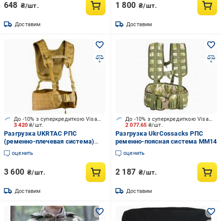
648
1 800
₴/шт.
₴/шт.
Доставим
Доставим
До -10% з суперкредиткою Visa Вигода
До -10% з суперкредиткою Visa Вигода
3 420
₴/шт.
2 077.65
₴/шт.
Разгрузка UKRTAC РПС
Разгрузка UkrCossacks РПС
(ременно-плечевая система)
ременно-поясная система ММ14
Койот
оценить
оценить
3 600
2 187
₴/шт.
₴/шт.
Доставим
Доставим