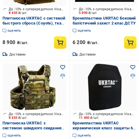
До -10% з суперкредиткою Visa Вигода
До -10% з суперкредиткою Visa Вигода
8 455
₴/шт.
5 890
₴/шт.
Плитоноска UKRTAC с системой
Бронепластина UKRTAC Боковий
быстрого сброса (Coyote), ткань
балістичний захист 2 клас ДСТУ
Cordura 500
оценить
оценить
8 900
6 200
₴/шт.
₴/шт.
Доставим
Доставим
До -10% з суперкредиткою Visa Вигода
До -10% з суперкредиткою Visa Вигода
8 455
₴/шт.
11 400
₴/шт.
Плитоноска UKRTAC з
Бронепластина UKRTAC
системою швидкого скидання
керамическая класс защиты 6
(Multicam), ткань Cordura 500
ДСТУ (Strike Face) для
оценить
оценить
плитоносок и бронежилетов