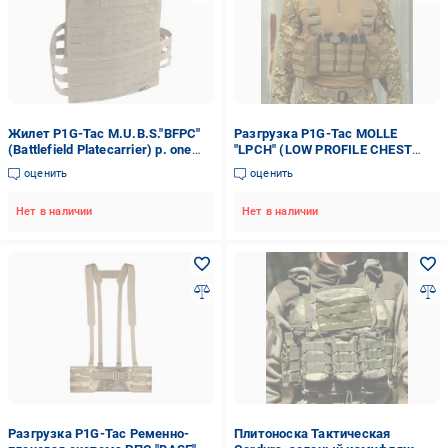
Жилет P1G-Tac M.U.B.S."BFPC"
Разгрузка P1G-Tac MOLLE
(Battlefield Platecarrier) р. one
"LPCH" (LOW PROFILE CHEST
size Coyote Brown UA281-50081-
HARNESS)
оценить
оценить
G6-CB
Нет в наличии
Нет в наличии
Разгрузка P1G-Tac Ременно-
Плитоноска Тактическая