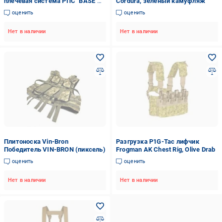
плечевая система РПС "BASE"
Cordura, зеленый камуфляж
(Covert Transitional Camo)
оценить
оценить
Нет в наличии
Нет в наличии
Плитоноска Vin-Bron
Разгрузка P1G-Tac лифчик
Победитель VIN-BRON (пиксель)
Frogman AK Chest Rig, Olive Drab
оценить
оценить
Нет в наличии
Нет в наличии